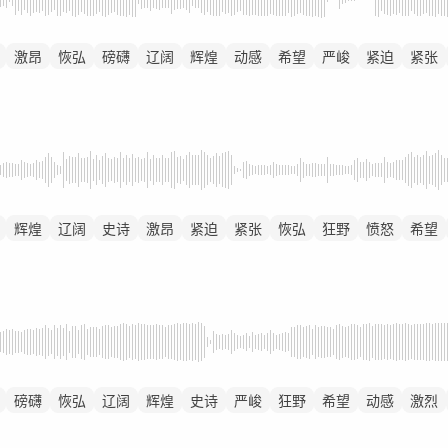
激昂
恢弘
磅礴
辽阔
辉煌
动感
希望
严峻
紧迫
紧张
辉煌
辽阔
史诗
激昂
紧迫
紧张
恢弘
狂野
愤怒
希望
磅礴
恢弘
辽阔
辉煌
史诗
严峻
狂野
希望
动感
激烈