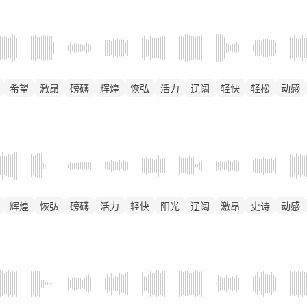
希望
激昂
磅礴
辉煌
恢弘
活力
辽阔
轻快
轻松
动感
辉煌
恢弘
磅礴
活力
轻快
阳光
辽阔
激昂
史诗
动感