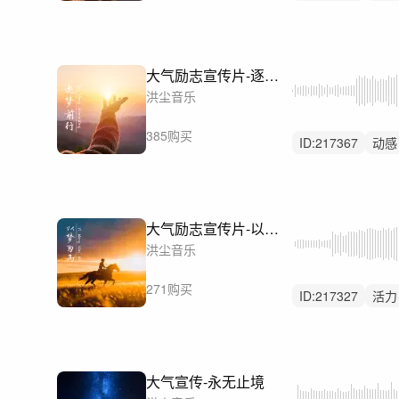
后摇
大气励志宣传片-逐梦前行
洪尘音乐
385购买
ID:
217367
动感
励志
大气励志宣传片-以梦为马
洪尘音乐
271购买
ID:
217327
活力
悠闲
大气宣传-永无止境