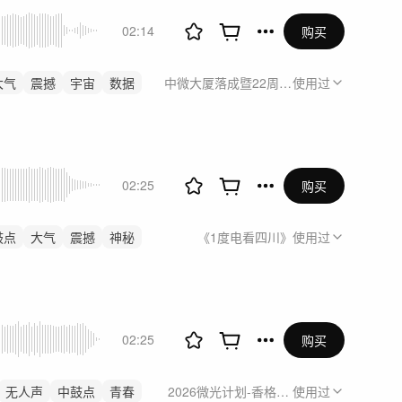
02:14
购买
大气
震撼
宇宙
数据
中微大厦落成暨22周年庆
使用过
02:25
购买
鼓点
大气
震撼
神秘
《1度电看四川》
使用过
02:25
购买
无人声
中鼓点
青春
2026微光计划-香格里拉站
使用过