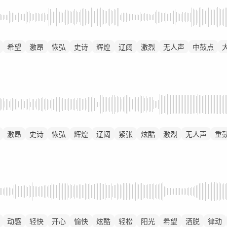
希望
激昂
恢弘
史诗
辉煌
辽阔
激烈
无人声
中鼓点
激昂
史诗
恢弘
辉煌
辽阔
紧张
炫酷
激烈
无人声
重
动感
轻快
开心
愉快
炫酷
轻松
阳光
希望
洒脱
律动