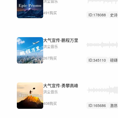
洪尘音乐
491购买
ID:
178088
史诗
大气
大气宣传-鹏程万里
洪尘音乐
267购买
ID:
345110
磅礴
无人声
大气宣传-勇攀高峰
洪尘音乐
408购买
ID:
165686
激昂
震撼