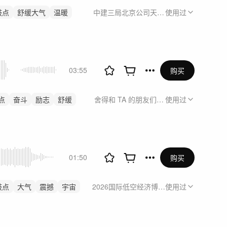
鼓点
舒缓大气
温暖
中建三局北京公司天津分公司进津20周年
使用过
03:55
购买
点
奋斗
励志
舒缓
舍得和 TA 的朋友们系列视频德州篇
使用过
01:50
购买
鼓点
大气
震撼
宇宙
2026国际低空经济博览会沃兰特展台视频
使用过