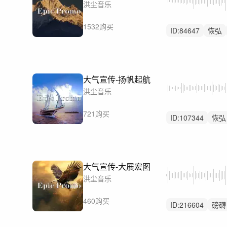
洪尘音乐
1532购买
ID:
84647
恢弘
重鼓点
大气宣传-扬帆起航
洪尘音乐
721购买
ID:
107344
恢弘
大气
大气宣传-大展宏图
洪尘音乐
460购买
ID:
216604
磅礴
企业