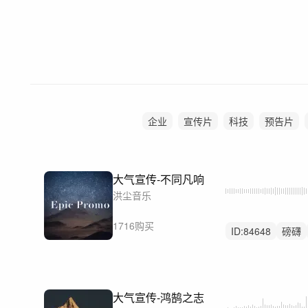
企业
宣传片
科技
预告片
大气宣传-不同凡响
洪尘音乐
1716购买
ID:
84648
磅礴
震撼
大气宣传-鸿鹄之志