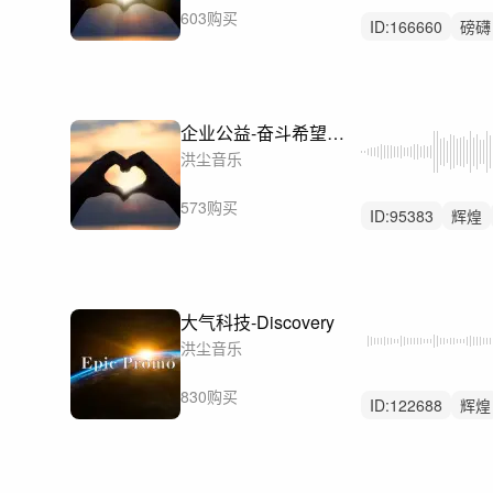
603购买
ID:
166660
磅礴
感动
公益
企业公益-奋斗希望励志感动
洪尘音乐
573购买
ID:
95383
辉煌
后摇
大气科技-Discovery
洪尘音乐
830购买
ID:
122688
辉煌
科技