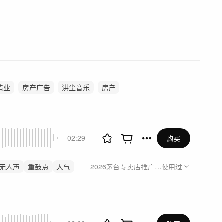
造业
房产广告
洪尘音乐
房产
02:29
购买
无人声
重鼓点
大气
2026茅台专卖店推广活动
使用过