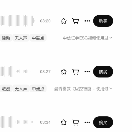
03:20
购买
律动
无人声
中鼓点
中信证券ESG视频
使用过
03:27
购买
激烈
无人声
中鼓点
曼秀雷敦《尿控智能仪 ROHTO乐敦益贴
使用过
03:34
购买