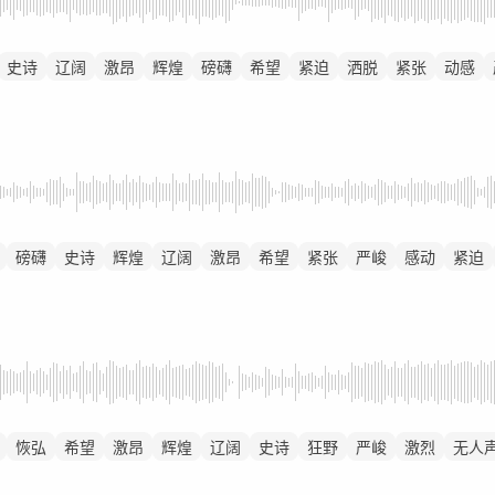
史诗
辽阔
激昂
辉煌
磅礴
希望
紧迫
洒脱
紧张
动感
磅礴
史诗
辉煌
辽阔
激昂
希望
紧张
严峻
感动
紧迫
恢弘
希望
激昂
辉煌
辽阔
史诗
狂野
严峻
激烈
无人