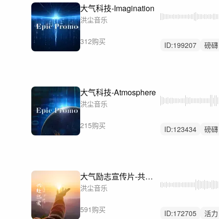
大气科技-Imagination
洪尘音乐
312购买
ID:
199207
磅礴
科技
大气科技-Atmosphere
洪尘音乐
215购买
ID:
123434
磅礴
宇宙
大气励志宣传片-共赴热爱
洪尘音乐
591购买
ID:
172705
活力