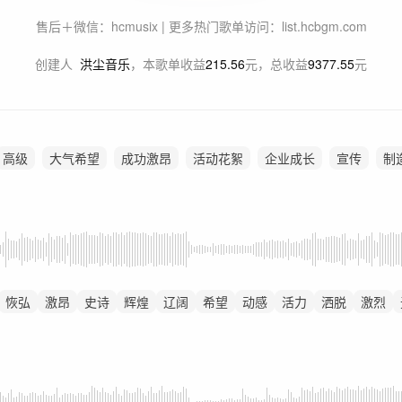
售后＋微信：hcmusix | 更多热门歌单访问：list.hcbgm.com
创建人
洪尘音乐
，
本歌单收益
215.56
元，总收益
9377.55
元
高级
大气希望
成功激昂
活动花絮
企业成长
宣传
制
恢弘
激昂
史诗
辉煌
辽阔
希望
动感
活力
洒脱
激烈