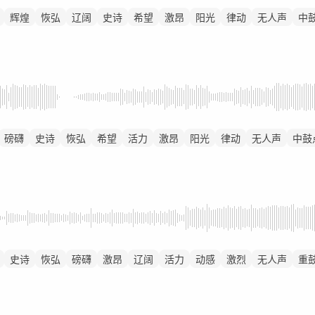
辉煌
恢弘
辽阔
史诗
希望
激昂
阳光
律动
无人声
中
磅礴
史诗
恢弘
希望
活力
激昂
阳光
律动
无人声
中鼓
史诗
恢弘
磅礴
激昂
辽阔
活力
动感
激烈
无人声
重