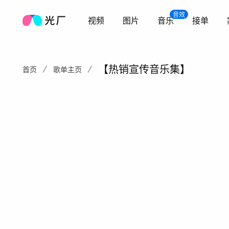
音效
视频
图片
音乐
接单
【热销宣传音乐集】
首页
歌单主页