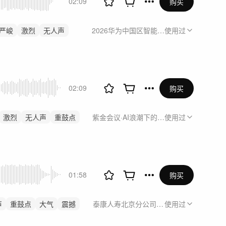
02:09
购买
严峻
激烈
无人声
2026华为中国区智能协作短视频运营制作
使用过
02:09
购买
激烈
无人声
重鼓点
紫金会议·AI浪潮下的编程语言:构建可信
使用过
01:58
购买
声
重鼓点
大气
震撼
泰康人寿北京分公司宣传视频
使用过