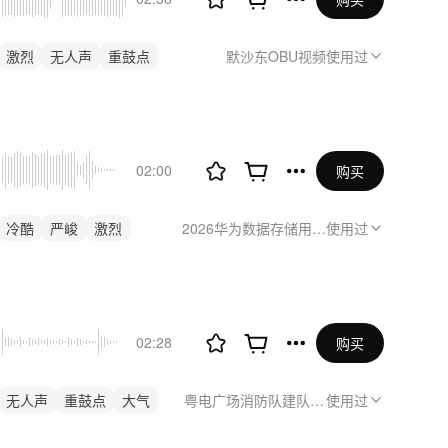
激烈
无人声
重鼓点
默沙东OBU视频
使用过
02:00
购买
冷酷
严峻
激烈
2026华为数据存储用户精英论坛暨OceanC
使用过
02:28
购买
无人声
重鼓点
大气
粤电广场消防队建队宣传
使用过