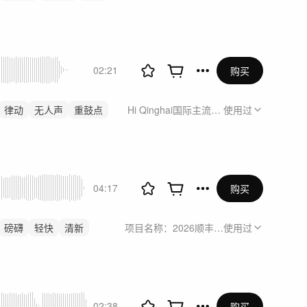
02:21
购买
律动
无人声
重鼓点
Hi Qinghai国际主流媒体青海行
使用过
04:17
购买
磅礴
轻快
清新
项目名称：2026顺丰同城7月公关传播
使用过
02:38
购买