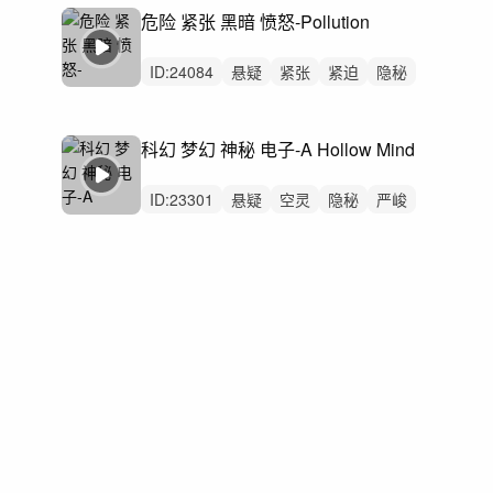
平静
无人声
无鼓点
Drones
危险 紧张 黑暗 愤怒-Pollution
恐怖
ID:
24084
悬疑
紧张
紧迫
隐秘
恐惧
冷酷
严峻
空灵
冷漠
精神
无人声
轻鼓点
悬念
追逐
科幻 梦幻 神秘 电子-A Hollow Mind
Drones
ID:
23301
悬疑
空灵
隐秘
严峻
紧张
恐惧
紧迫
梦幻
冷漠
辽阔
慵懒
精神
无人声
轻鼓点
神秘