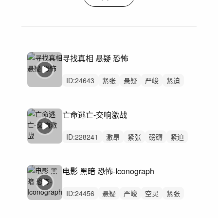
寻找真相 悬疑 恐怖
ID:
24643
紧张
悬疑
严峻
紧迫
恐惧
隐秘
空灵
冷漠
冷酷
慵懒
律动
无人声
中鼓点
恐怖
侦探
亡命逃亡-交响激战
ID:
228241
激昂
紧张
磅礴
紧迫
狂野
史诗
辉煌
严峻
悬疑
洒脱
冷酷
恢弘
动感
激烈
无人声
电影 黑暗 恐怖-Iconograph
ID:
24456
悬疑
严峻
空灵
紧张
隐秘
恐惧
紧迫
梦幻
冷漠
冷酷