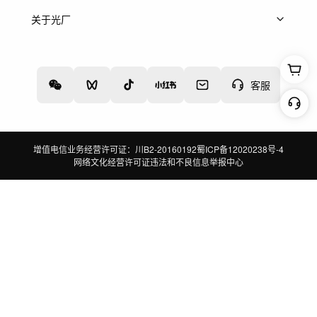
上架服务
热门服务
创作人
关于光厂
关于我们
诚聘英才
帮助中心
权责声明
客服
增值电信业务经营许可证：川B2-20160192
蜀ICP备12020238号-4
网络文化经营许可证
违法和不良信息举报中心
切换到电脑版