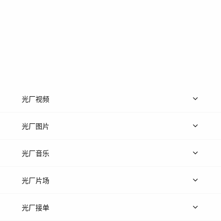
光厂视频
上传视频
精品视频
精选专辑
免费素材
光厂图片
上传图片
精品图片
光厂音乐
热门音乐
免费音效
热门歌单
立即入驻
光厂片场
上传案例
AI找镜头
片场榜单
精选案例
光厂接单