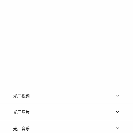
光厂视频
上传视频
精品视频
精选专辑
免费素材
光厂图片
上传图片
精品图片
光厂音乐