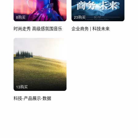
8购买
23购买
时尚走秀 高级感氛围音乐
企业商务 | 科技未来
13购买
科技-产品展示-数据