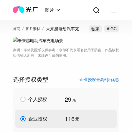
图片
未来感电动汽车充电
独家
AIGC
首页
图片素材
场景
声明：字体及配乐仅供参考；水印不代表署名仅用于防盗，作品版权
归供稿人所有，未经许可请勿使用。
选择授权类型
企业授权最高6折优惠
29
个人授权
元
116
企业授权
元