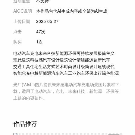
透明通道
不支持
AIGC说明
本作品包含AI生成内容或全部为AI生成
上传日期
2025-05-27
点击
47次
购买
1次
电动汽车
充电
未来科技
新能源
环保
可持续发展
极简主义
现代建筑
科技感
汽车设计
建筑设计
清洁能源
创新
汽车
交通工具
住宅
生活方式
艺术
时尚
设计
极简设计
建筑
现代
智能化
充电桩
新能源汽车
汽车工业
跑车
环保出行
绿色能源
光厂(VJshi)图片提供
未来感电动汽车充电场景
图片素材
下
载，适用于
电动汽车，充电，未来科技，新能源，环保等
主题
的内容创作。
作品推荐