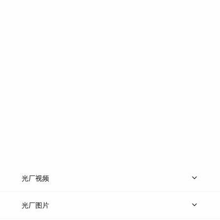
光厂视频
上传视频
精品视频
精选专辑
免费素材
光厂图片