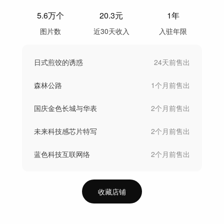
5.6万
个
20.3
元
1年
图片数
近30天收入
入驻年限
日式煎饺的诱惑
24天前
售出
森林公路
1个月前
售出
国庆金色长城与华表
2个月前
售出
未来科技感芯片特写
2个月前
售出
蓝色科技互联网络
2个月前
售出
收藏店铺