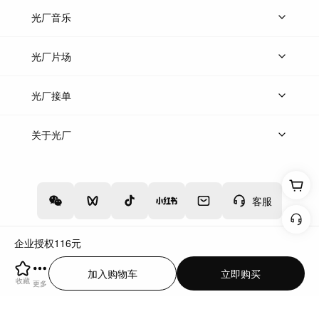
上传图片
精品图片
光厂音乐
热门音乐
免费音效
热门歌单
立即入驻
光厂片场
上传案例
AI找镜头
片场榜单
精选案例
光厂接单
上架服务
热门服务
创作人
关于光厂
关于我们
诚聘英才
帮助中心
权责声明
客服
企业授权
116
元
增值电信业务经营许可证：川B2-20160192
蜀ICP备12020238号-4
加入购物车
立即购买
川公网安备51019002000262
违法和不良信息举报中心
收藏
更多