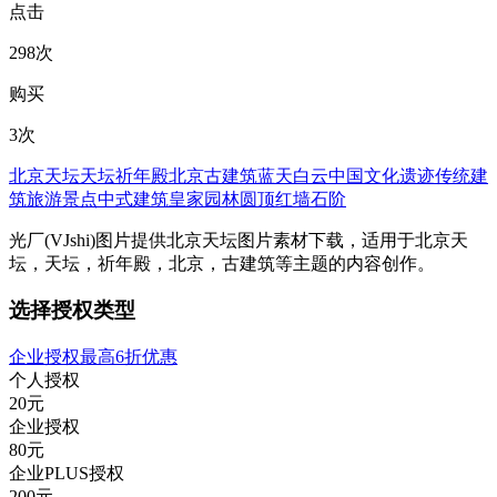
点击
298次
购买
3次
北京天坛
天坛
祈年殿
北京
古建筑
蓝天白云
中国文化
遗迹
传统建
筑
旅游景点
中式建筑
皇家园林
圆顶
红墙
石阶
光厂(VJshi)图片提供
北京天坛
图片素材
下载，适用于
北京天
坛，天坛，祈年殿，北京，古建筑等主题
的内容创作。
选择授权类型
企业授权最高6折优惠
个人授权
20
元
企业授权
80
元
企业PLUS授权
200
元