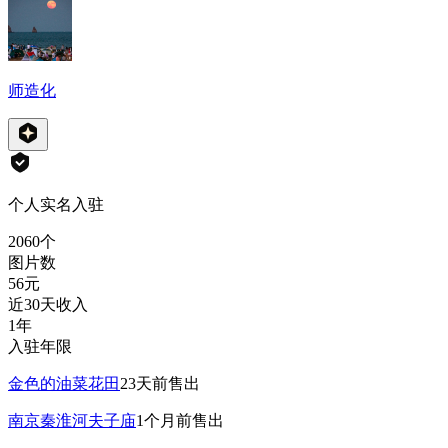
师造化
个人实名入驻
2060
个
图片数
56
元
近30天收入
1年
入驻年限
金色的油菜花田
23天前
售出
南京秦淮河夫子庙
1个月前
售出