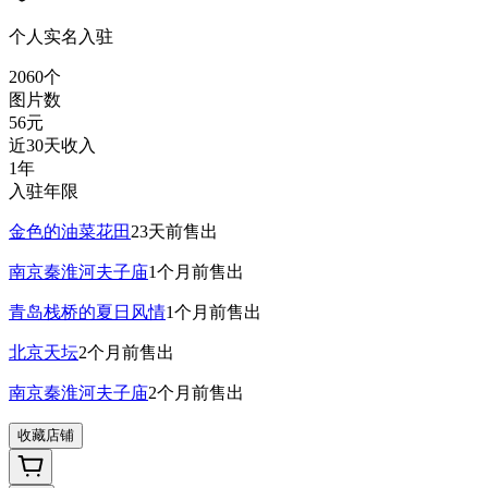
个人实名入驻
2060
个
图片数
56
元
近30天收入
1年
入驻年限
金色的油菜花田
23天前
售出
南京秦淮河夫子庙
1个月前
售出
青岛栈桥的夏日风情
1个月前
售出
北京天坛
2个月前
售出
南京秦淮河夫子庙
2个月前
售出
收藏店铺