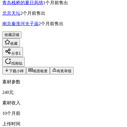
青岛栈桥的夏日风情
1个月前
售出
北京天坛
2个月前
售出
南京秦淮河夫子庙
2个月前
售出
收藏店铺
收藏
分享
1
找相似
下载小样
画质检查
有奖举报
素材参数
240元
素材收入
10个月前
上传时间