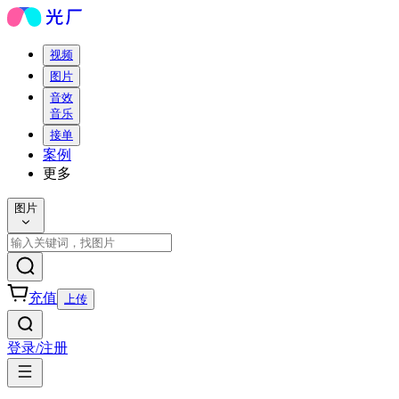
视频
图片
音效
音乐
接单
案例
更多
图片
充值
上传
登录/注册