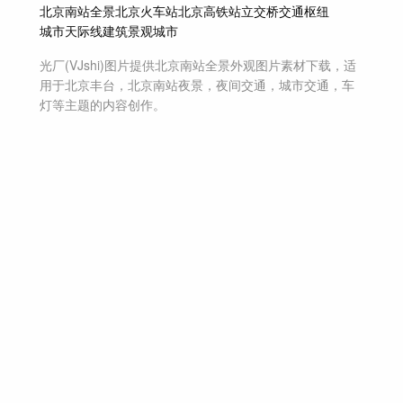
北京南站全景
北京火车站
北京高铁站
立交桥
交通枢纽
城市天际线
建筑景观
城市
光厂(VJshi)图片提供
北京南站全景外观
图片素材
下载，适
用于
北京丰台，北京南站夜景，夜间交通，城市交通，车
灯等主题
的内容创作。