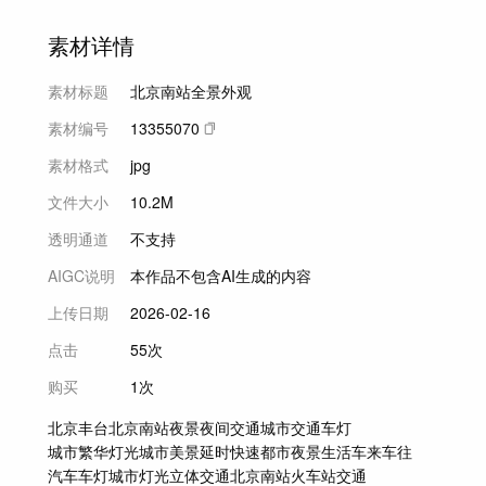
素材详情
素材标题
北京南站全景外观
素材编号
13355070
素材格式
jpg
文件大小
10.2M
透明通道
不支持
AIGC说明
本作品不包含AI生成的内容
上传日期
2026-02-16
点击
55次
购买
1次
北京丰台
北京南站夜景
夜间交通
城市交通
车灯
城市繁华灯光
城市美景
延时快速
都市夜景生活
车来车往
汽车车灯
城市灯光
立体交通
北京南站
火车站交通