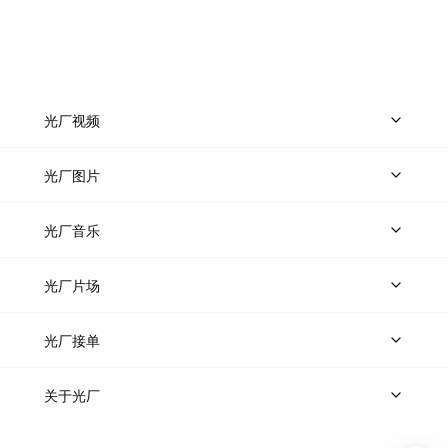
光厂视频
上传视频
精品视频
精选专辑
免费素材
光厂图片
上传图片
精品图片
光厂音乐
热门音乐
免费音效
热门歌单
立即入驻
光厂片场
上传案例
AI找镜头
片场榜单
精选案例
光厂接单
上架服务
热门服务
创作人
关于光厂