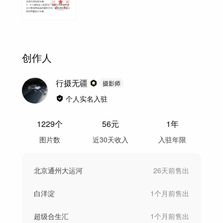
创作人
行摄无疆
摄影师
个人实名入驻
1229
个
56
元
1年
图片数
近30天收入
入驻年限
北京通州大运河
26天前
售出
白洋淀
1个月前
售出
超级合生汇
1个月前
售出