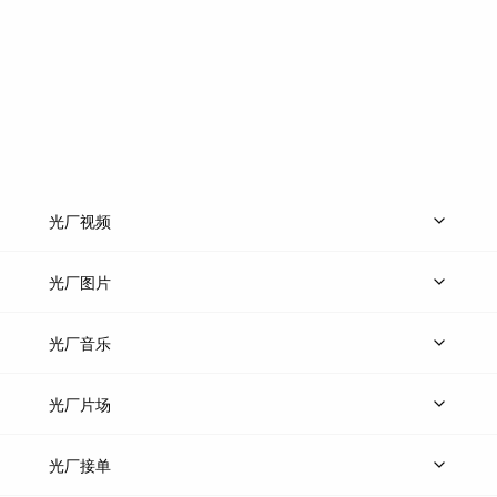
光厂视频
上传视频
精品视频
精选专辑
免费素材
光厂图片
上传图片
精品图片
光厂音乐
热门音乐
免费音效
热门歌单
立即入驻
光厂片场
上传案例
AI找镜头
片场榜单
精选案例
光厂接单