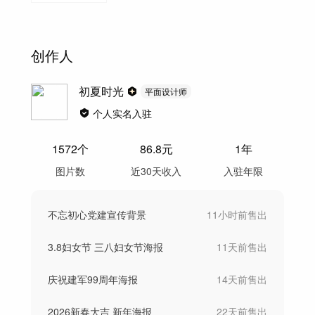
创作人
初夏时光
平面设计师
个人实名入驻
1572
个
86.8
元
1年
图片数
近30天收入
入驻年限
不忘初心党建宣传背景
11小时前
售出
3.8妇女节 三八妇女节海报
11天前
售出
庆祝建军99周年海报
14天前
售出
2026新春大吉 新年海报
22天前
售出