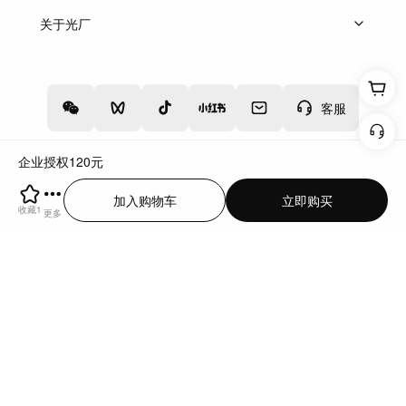
上架服务
热门服务
创作人
关于光厂
关于我们
诚聘英才
帮助中心
权责声明
客服
企业授权
120
元
增值电信业务经营许可证：川B2-20160192
蜀ICP备12020238号-4
加入购物车
立即购买
川公网安备51019002000262
违法和不良信息举报中心
收藏
1
更多
切换到电脑版