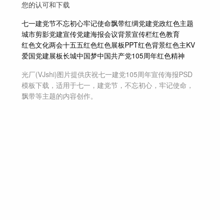
您的认可和下载
七一
建党节
不忘初心
牢记使命
飘带
红绸
党建
党政
红色主题
城市剪影
党建宣传
党建海报
会议背景
宣传栏
红色教育
红色文化
两会
十五五
红色
红色展板
PPT
红色背景
红色主KV
爱国
党建展板
长城
中国梦
中国共产党
105周年
红色精神
光厂(VJshi)图片提供
庆祝七一建党105周年宣传海报
PSD
模板
下载，适用于
七一，建党节，不忘初心，牢记使命，
飘带等主题
的内容创作。