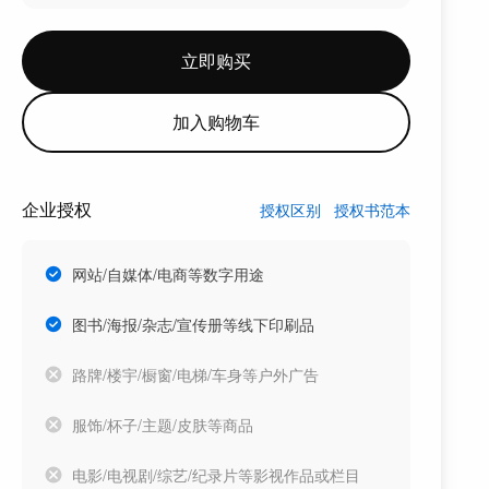
立即购买
加入购物车
企业授权
授权区别
授权书范本
网站/自媒体/电商等数字用途
图书/海报/杂志/宣传册等线下印刷品
路牌/楼宇/橱窗/电梯/车身等户外广告
服饰/杯子/主题/皮肤等商品
电影/电视剧/综艺/纪录片等影视作品或栏目