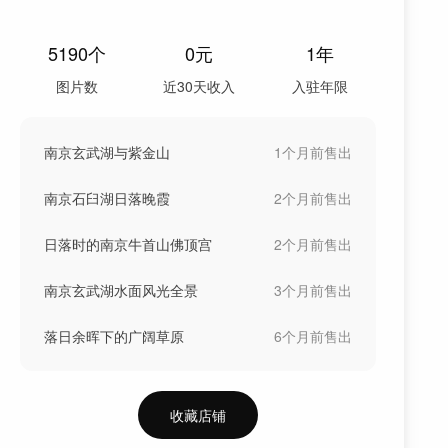
5190
个
0
元
1年
图片数
近30天收入
入驻年限
南京玄武湖与紫金山
1个月前
售出
南京石臼湖日落晚霞
2个月前
售出
日落时的南京牛首山佛顶宫
2个月前
售出
南京玄武湖水面风光全景
3个月前
售出
落日余晖下的广阔草原
6个月前
售出
收藏店铺