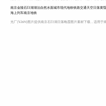
南京
金陵
石臼湖
湖泊
自然
水面
城市
现代
地铁
铁路
交通
天空
日落
黄
海上列车
南京地铁
光厂(VJshi)图片提供
南京石臼湖日落晚霞
图片素材
下载，适用于