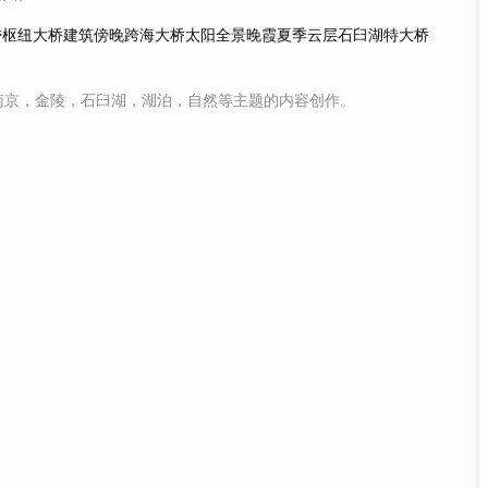
昏
枢纽
大桥
建筑
傍晚
跨海大桥
太阳
全景
晚霞
夏季
云层
石臼湖特大桥
南京，金陵，石臼湖，湖泊，自然等主题
的内容创作。