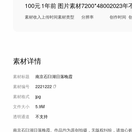
100元
1年前
图片素材
7200*4800
2023年
素材收入
上传时间
素材类型
分辨率
创作时间
素材详情
素材标题
南京石臼湖日落晚霞
素材编号
2221222
素材格式
jpg
文件大小
5.9M
透明通道
不支持
南京石臼湖日落晚霞。作品均为原创拍摄，无版权纠纷，请放心