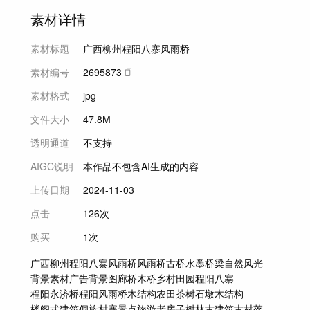
素材详情
素材标题
广西柳州程阳八寨风雨桥
素材编号
2695873
素材格式
jpg
文件大小
47.8M
透明通道
不支持
AIGC说明
本作品不包含AI生成的内容
上传日期
2024-11-03
点击
126次
购买
1次
广西
柳州
程阳八寨风雨桥
风雨桥
古桥
水墨
桥梁
自然风光
背景素材
广告背景图
廊桥
木桥
乡村
田园
程阳八寨
程阳永济桥
程阳风雨桥
木结构
农田
茶树
石墩木结构
楼阁式建筑
侗族村寨
景点
旅游
老房子
树林
古建筑
古村落