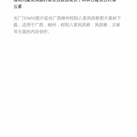
云雾
光厂(VJshi)图片提供
广西柳州程阳八寨风雨桥
图片素材
下
载，适用于
广西，柳州，程阳八寨风雨桥，风雨桥，古桥
等主题
的内容创作。