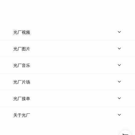
光厂视频
上传视频
精品视频
精选专辑
免费素材
光厂图片
上传图片
精品图片
光厂音乐
热门音乐
免费音效
热门歌单
立即入驻
光厂片场
上传案例
AI找镜头
片场榜单
精选案例
光厂接单
上架服务
热门服务
创作人
关于光厂
关于我们
诚聘英才
帮助中心
权责声明