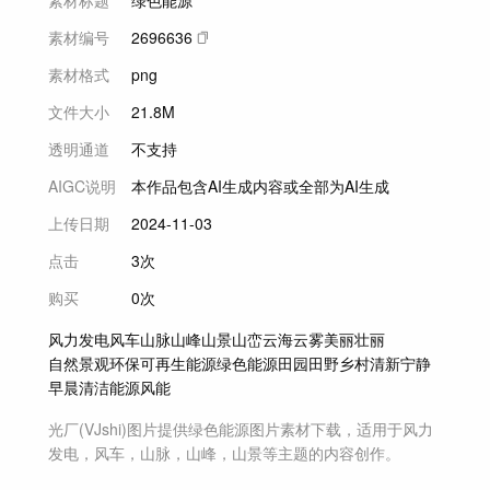
素材编号
2696636
素材格式
png
文件大小
21.8M
透明通道
不支持
AIGC说明
本作品包含AI生成内容或全部为AI生成
上传日期
2024-11-03
点击
3次
购买
0次
风力发电
风车
山脉
山峰
山景
山峦
云海
云雾
美丽
壮丽
自然景观
环保
可再生能源
绿色能源
田园
田野
乡村
清新
宁静
早晨
清洁能源
风能
光厂(VJshi)图片提供
绿色能源
图片素材
下载，适用于
风力
发电，风车，山脉，山峰，山景等主题
的内容创作。