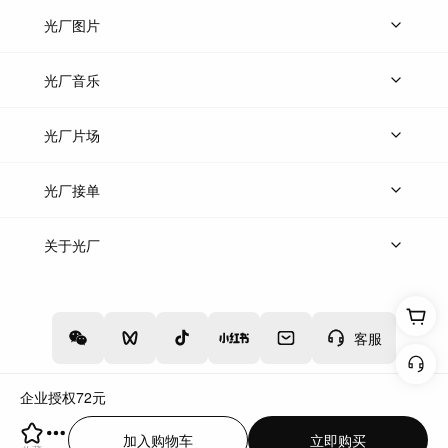
上传视频
精品视频
精选专辑
免费素材
光厂图片
上传图片
精品图片
光厂音乐
热门音乐
免费音效
热门歌单
立即入驻
光厂片场
上传案例
AI找镜头
片场榜单
精选案例
光厂接单
上架服务
热门服务
创作人
关于光厂
关于我们
诚聘英才
帮助中心
权责声明
客服
企业授权
72
元
增值电信业务经营许可证：川B2-20160192
蜀ICP备12020238号-4
加入购物车
立即购买
川公网安备51019002000262
违法和不良信息举报中心