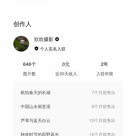
创作人
欣欣摄影
个人实名入驻
646
个
0
元
2年
图片数
近30天收入
入驻年限
航拍春天的长城
7个月前
售出
中国山水画意境
8个月前
售出
芦苇与蓝天白云
10个月前
售出
秋收时节的田野风光
10个月前
售出