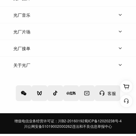
上传图片
精品图片
光厂音乐
热门音乐
免费音效
热门歌单
立即入驻
光厂片场
上传案例
AI找镜头
片场榜单
精选案例
光厂接单
上架服务
热门服务
创作人
关于光厂
关于我们
诚聘英才
帮助中心
权责声明
客服
增值电信业务经营许可证：川B2-20160192
蜀ICP备12020238号-4
川公网安备51019002000262
违法和不良信息举报中心