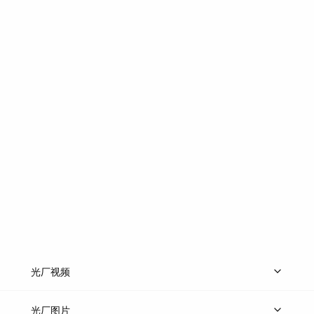
光厂视频
上传视频
精品视频
精选专辑
免费素材
光厂图片