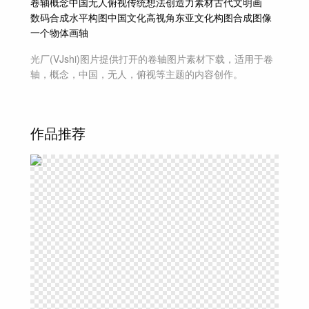
卷轴
概念
中国
无人
俯视
传统
想法
创造力
素材
古代文明
画
数码合成
水平构图
中国文化
高视角
东亚文化
构图
合成图像
一个物体
画轴
光厂(VJshi)图片提供
打开的卷轴
图片素材
下载，适用于
卷
轴，概念，中国，无人，俯视等主题
的内容创作。
作品推荐