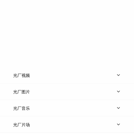
光厂视频
上传视频
精品视频
精选专辑
免费素材
光厂图片
上传图片
精品图片
光厂音乐
热门音乐
免费音效
热门歌单
立即入驻
光厂片场