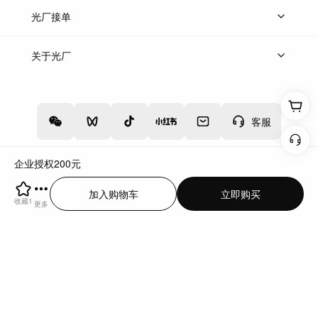
上传案例
AI找镜头
片场榜单
精选案例
光厂接单
上架服务
热门服务
创作人
关于光厂
关于我们
诚聘英才
帮助中心
权责声明
客服
企业授权
200
元
增值电信业务经营许可证：川B2-20160192
蜀ICP备12020238号-4
加入购物车
立即购买
川公网安备51019002000262
违法和不良信息举报中心
收藏
1
更多
切换到电脑版