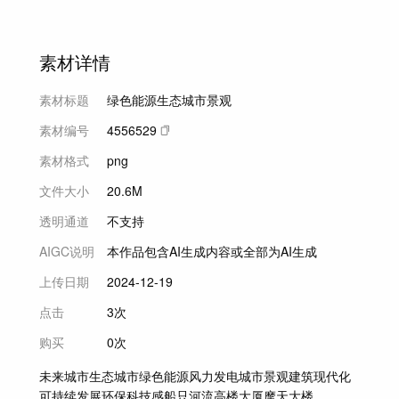
素材详情
素材标题
绿色能源生态城市景观
素材编号
4556529
素材格式
png
文件大小
20.6M
透明通道
不支持
AIGC说明
本作品包含AI生成内容或全部为AI生成
上传日期
2024-12-19
点击
3次
购买
0次
未来城市
生态城市
绿色能源
风力发电
城市景观
建筑
现代化
可持续发展
环保
科技感
船只
河流
高楼大厦
摩天大楼