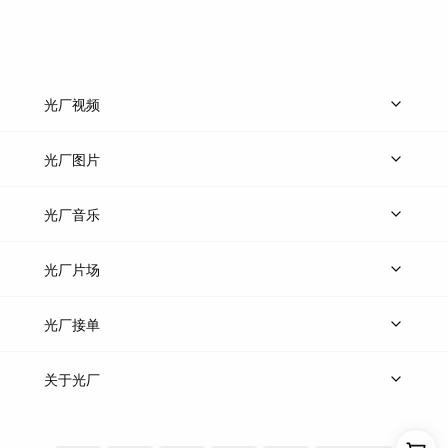
光厂视频
上传视频
精品视频
精选专辑
免费素材
光厂图片
上传图片
精品图片
光厂音乐
热门音乐
免费音效
热门歌单
立即入驻
光厂片场
上传案例
AI找镜头
片场榜单
精选案例
光厂接单
上架服务
热门服务
创作人
关于光厂
关于我们
诚聘英才
帮助中心
权责声明