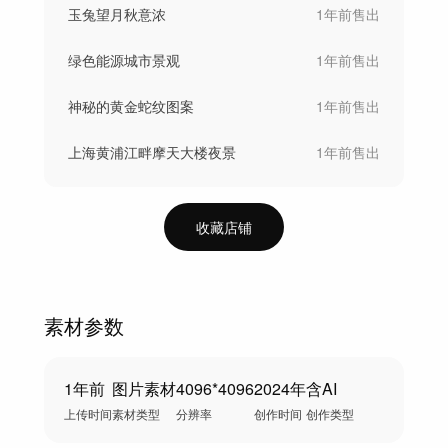
玉兔望月秋意浓
1年前
售出
绿色能源城市景观
1年前
售出
神秘的黄金蛇纹图案
1年前
售出
上海黄浦江畔摩天大楼夜景
1年前
售出
收藏店铺
素材参数
1年前
图片素材
4096*4096
2024年
含AI
上传时间
素材类型
分辨率
创作时间
创作类型