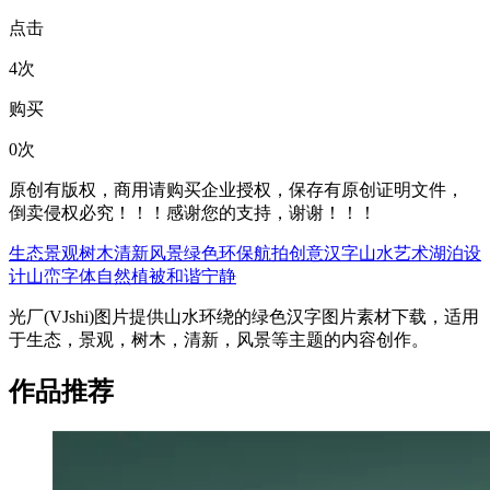
点击
4次
购买
0次
原创有版权，商用请购买企业授权，保存有原创证明文件，
倒卖侵权必究！！！感谢您的支持，谢谢！！！
生态
景观
树木
清新
风景
绿色
环保
航拍
创意
汉字
山水
艺术
湖泊
设
计
山峦
字体
自然
植被
和谐
宁静
光厂(VJshi)图片提供
山水环绕的绿色汉字
图片素材
下载，适用
于
生态，景观，树木，清新，风景等主题
的内容创作。
作品推荐