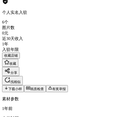
个人实名入驻
6
个
图片数
0
元
近30天收入
1年
入驻年限
收藏店铺
收藏
分享
找相似
下载小样
画质检查
有奖举报
素材参数
1年前