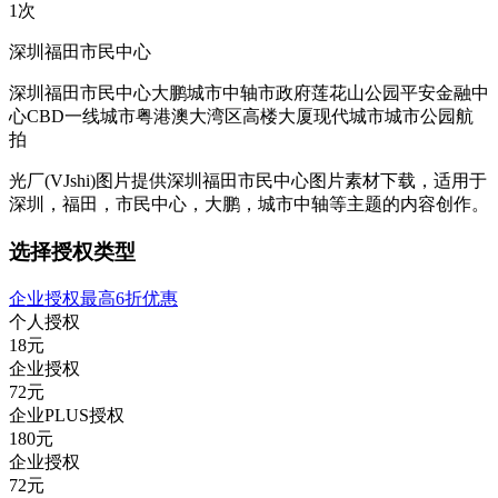
1次
深圳福田市民中心
深圳
福田
市民中心
大鹏
城市中轴
市政府
莲花山公园
平安金融中
心
CBD
一线城市
粤港澳大湾区
高楼大厦
现代城市
城市公园
航
拍
光厂(VJshi)图片提供
深圳福田市民中心
图片素材
下载，适用于
深圳，福田，市民中心，大鹏，城市中轴等主题
的内容创作。
选择授权类型
企业授权最高6折优惠
个人授权
18
元
企业授权
72
元
企业PLUS授权
180
元
企业授权
72
元