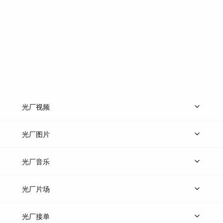
光厂视频
上传视频
精品视频
精选专辑
免费素材
光厂图片
上传图片
精品图片
光厂音乐
热门音乐
免费音效
热门歌单
立即入驻
光厂片场
上传案例
AI找镜头
片场榜单
精选案例
光厂接单