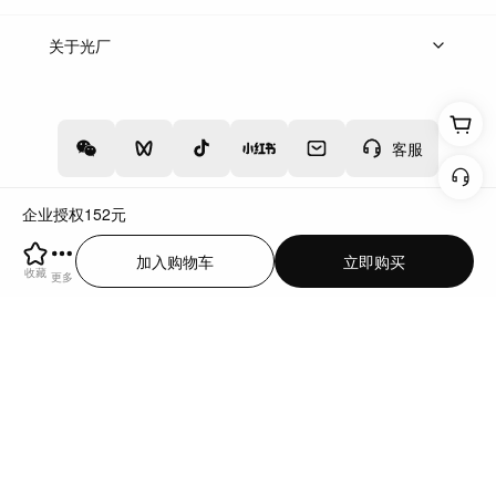
上架服务
热门服务
创作人
关于光厂
关于我们
诚聘英才
帮助中心
权责声明
客服
企业授权
152
元
增值电信业务经营许可证：川B2-20160192
蜀ICP备12020238号-4
加入购物车
立即购买
川公网安备51019002000262
违法和不良信息举报中心
收藏
更多
切换到电脑版