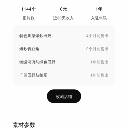
1144
个
0
元
1年
图片数
近30天收入
入驻年限
特色川菜爆炒田鸡
4个月前
售出
爆炒青豆角
9个月前
售出
蜿蜒河流与绿色田野
1年前
售出
广阔田野航拍图
1年前
售出
收藏店铺
素材参数