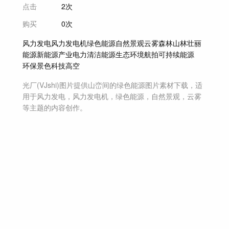
点击
2次
购买
0次
风力发电
风力发电机
绿色能源
自然景观
云雾
森林
山林
壮丽
能源
新能源
产业
电力
清洁能源
生态环境
航拍
可持续能源
环保
景色
科技
高空
光厂(VJshi)图片提供
山峦间的绿色能源
图片素材
下载，适
用于
风力发电，风力发电机，绿色能源，自然景观，云雾
等主题
的内容创作。