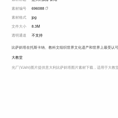
素材编号
696088
素材格式
jpg
文件大小
8.3M
透明通道
不支持
比萨斜塔在托斯卡纳、教科文组织世界文化遗产和世界上最受认
大教堂
光厂(VJshi)图片提供
意大利比萨斜塔
图片素材
下载，适用于
大教