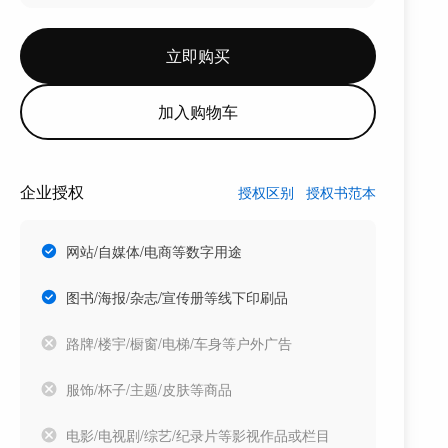
立即购买
加入购物车
企业授权
授权区别
授权书范本
网站/自媒体/电商等数字用途
图书/海报/杂志/宣传册等线下印刷品
路牌/楼宇/橱窗/电梯/车身等户外广告
服饰/杯子/主题/皮肤等商品
电影/电视剧/综艺/纪录片等影视作品或栏目