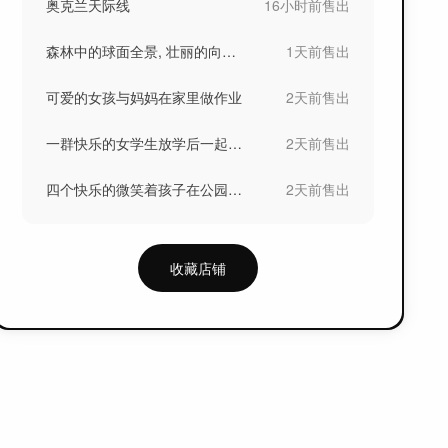
奥克兰天际线
16小时前
售出
森林中的球面全景, 壮丽的向上视图
1天前
售出
可爱的女孩与妈妈在家里做作业
2天前
售出
一群快乐的女学生放学后一起走在一起的笔记
2天前
售出
四个快乐的微笑着孩子在公园里玩
2天前
售出
收藏店铺