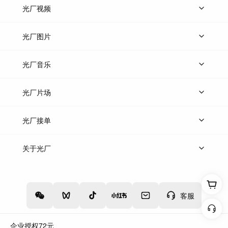
光厂视频
上传视频
精品视频
精选专辑
免费素材
光厂图片
上传图片
精品图片
光厂音乐
热门音乐
免费音效
热门歌单
立即入驻
光厂片场
上传案例
AI找镜头
片场榜单
精选案例
光厂接单
上架服务
热门服务
创作人
关于光厂
关于我们
诚聘英才
帮助中心
权责声明
客服
企业授权
72
元