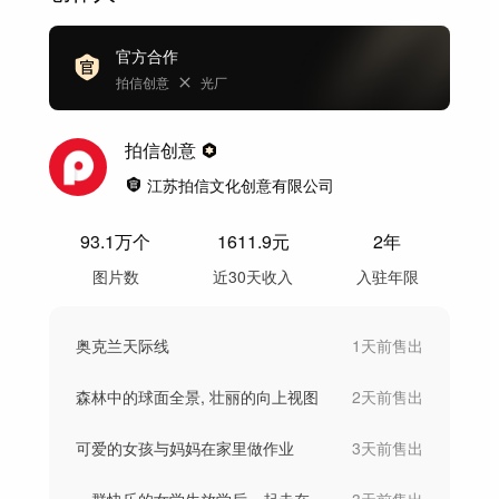
官方合作
拍信创意
光厂
拍信创意
江苏拍信文化创意有限公司
93.1万
个
1611.9
元
2年
图片数
近30天收入
入驻年限
奥克兰天际线
1天前
售出
森林中的球面全景, 壮丽的向上视图
2天前
售出
可爱的女孩与妈妈在家里做作业
3天前
售出
一群快乐的女学生放学后一起走在一起的笔记
3天前
售出