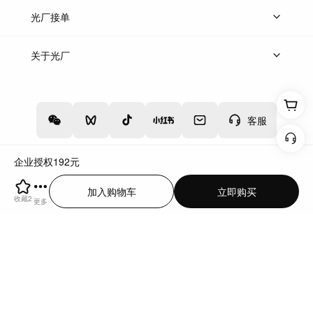
上传案例
AI找镜头
片场榜单
精选案例
光厂接单
上架服务
热门服务
创作人
关于光厂
关于我们
诚聘英才
帮助中心
权责声明
客服
企业授权
192
元
增值电信业务经营许可证：川B2-20160192
蜀ICP备12020238号-4
加入购物车
立即购买
川公网安备51019002000262
违法和不良信息举报中心
收藏
2
更多
切换到电脑版