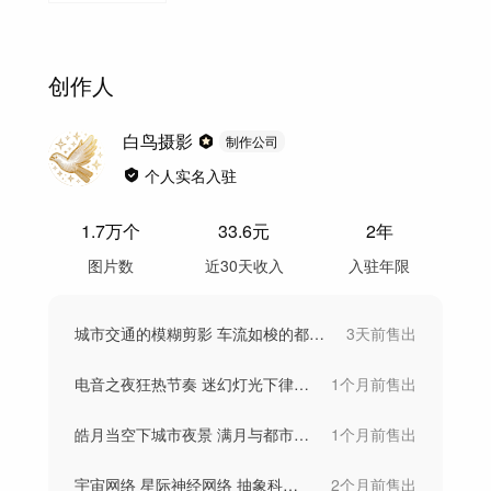
创作人
白鸟摄影
制作公司
个人实名入驻
1.7万
个
33.6
元
2年
图片数
近30天收入
入驻年限
城市交通的模糊剪影 车流如梭的都市景象
3天前
售出
电音之夜狂热节奏 迷幻灯光下律动背景图片
1个月前
售出
皓月当空下城市夜景 满月与都市静谧夜色满
1个月前
售出
宇宙网络 星际神经网络 抽象科技未来梦
2个月前
售出