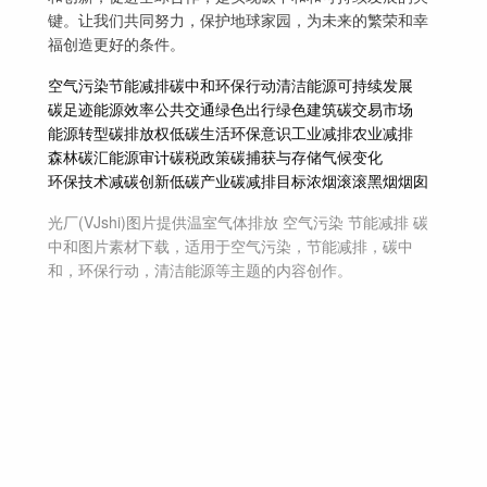
键。让我们共同努力，保护地球家园，为未来的繁荣和幸
福创造更好的条件。
空气污染
节能减排
碳中和
环保行动
清洁能源
可持续发展
碳足迹
能源效率
公共交通
绿色出行
绿色建筑
碳交易市场
能源转型
碳排放权
低碳生活
环保意识
工业减排
农业减排
森林碳汇
能源审计
碳税政策
碳捕获与存储
气候变化
环保技术
减碳创新
低碳产业
碳减排目标
浓烟滚滚
黑烟
烟囱
光厂(VJshi)图片提供
温室气体排放 空气污染 节能减排 碳
中和
图片素材
下载，适用于
空气污染，节能减排，碳中
和，环保行动，清洁能源等主题
的内容创作。