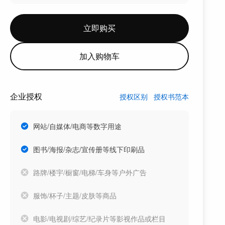
立即购买
加入购物车
企业授权
授权区别
授权书范本
网站/自媒体/电商等数字用途
图书/海报/杂志/宣传册等线下印刷品
路牌/楼宇/橱窗/电梯/车身等户外广告
服饰/杯子/主题/皮肤等商品
电影/电视剧/综艺/纪录片等影视作品或栏目