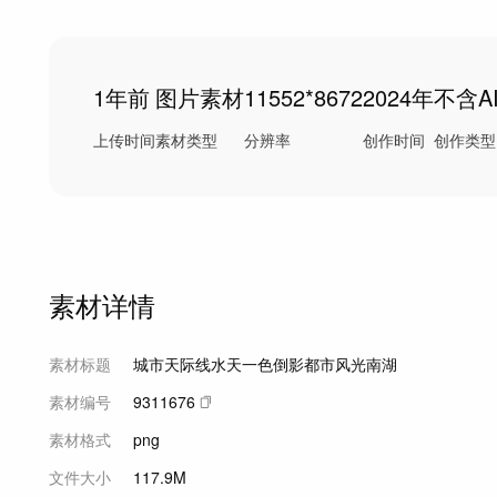
1年前
图片素材
11552*8672
2024年
不含A
上传时间
素材类型
分辨率
创作时间
创作类型
素材详情
素材标题
城市天际线水天一色倒影都市风光南湖
素材编号
9311676
素材格式
png
文件大小
117.9M