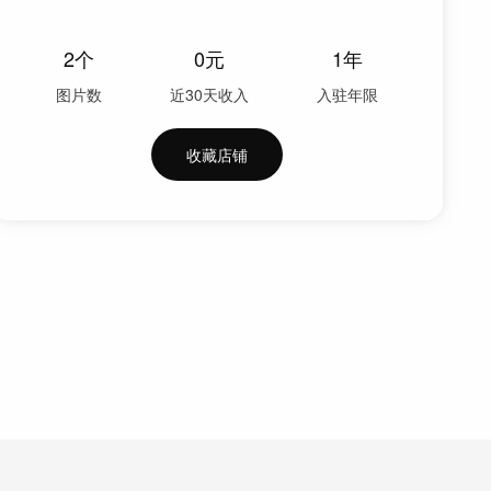
2
个
0
元
1年
图片数
近30天收入
入驻年限
收藏店铺