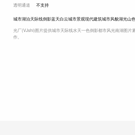
透明通道
不支持
城市
湖泊
天际线
倒影
蓝天
白云
城市景观
现代建筑
城市风貌
湖光山
光厂(VJshi)图片提供
城市天际线水天一色倒影都市风光南湖
图片
作。