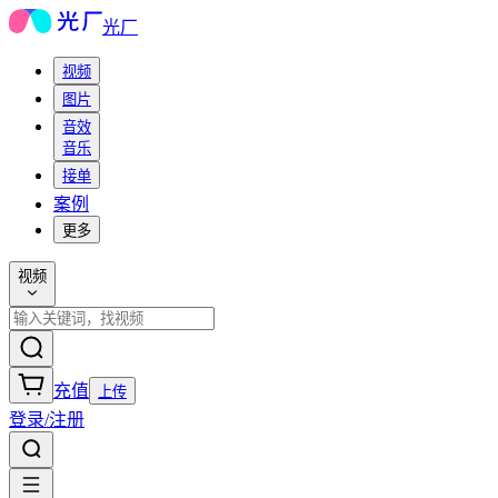
光厂
视频
图片
音效
音乐
接单
案例
更多
视频
充值
上传
登录/注册