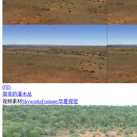
0'05
南非的灌木丛
视频素材
SkyworksFootage/华夏视觉