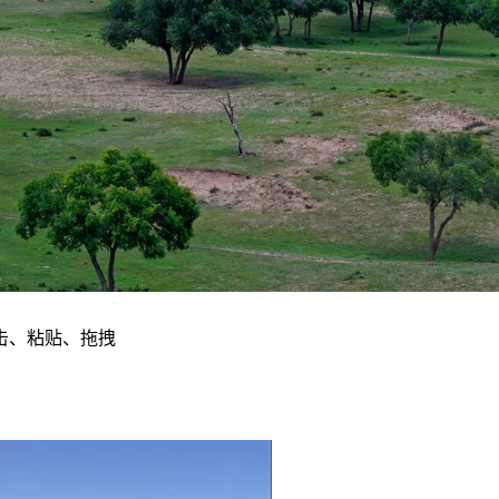
击、粘贴、拖拽