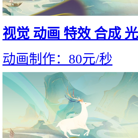
视觉 动画 特效 合成 
动画制作
：
80
元/
秒