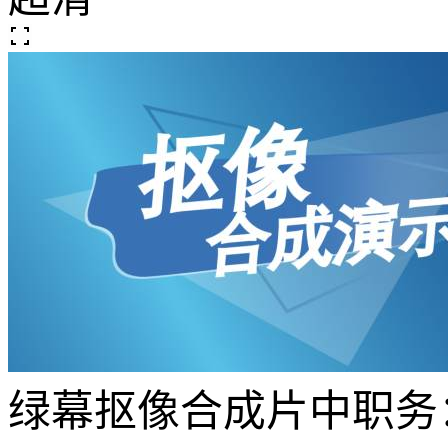
绿幕抠像合成
片中职务