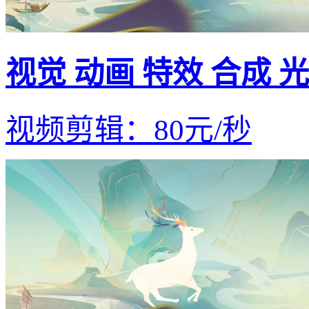
视觉 动画 特效 合成 
视频剪辑
：
80
元/
秒