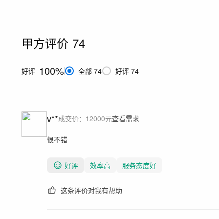
甲方评价
74
100%
好评
全部
74
好评
74
v**
成交价：
12000
元
查看需求
很不错
好评
效率高
服务态度好
这条评价对我有帮助