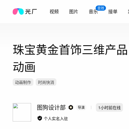
音效
视频
图片
音乐
接单
珠宝黄金首饰三维产品
动画
动画制作
时尚快消
图狗设计部
1小时前
在线
导演
个人实名入驻