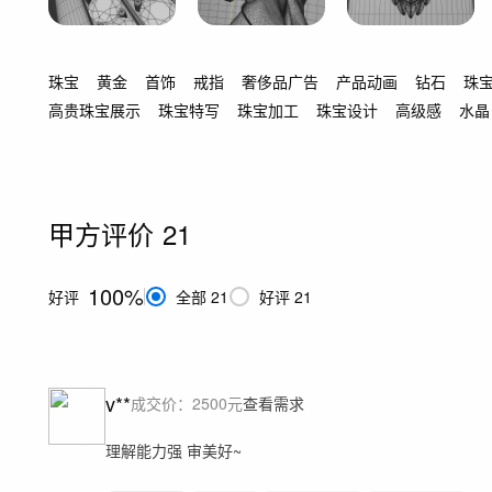
珠宝
黄金
首饰
戒指
奢侈品广告
产品动画
钻石
珠
高贵珠宝展示
珠宝特写
珠宝加工
珠宝设计
高级感
水晶
甲方评价
21
100%
好评
全部
21
好评
21
v**
成交价：
2500
元
查看需求
理解能力强 审美好~