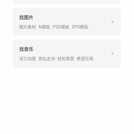
找图片
图片素材
Ai模板
PSD模板
EPS模板
找音乐
活力动感
恢弘史诗
轻松惬意
希望乐观