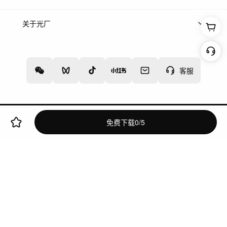
上架服务
热门服务
创作人
关于光厂
关于我们
诚聘英才
帮助中心
权责声明
客服
增值电信业务经营许可证：川B2-20160192
蜀ICP备12020238号-4
免费下载
0
/
5
网络文化经营许可证
违法和不良信息举报中心
切换到电脑版