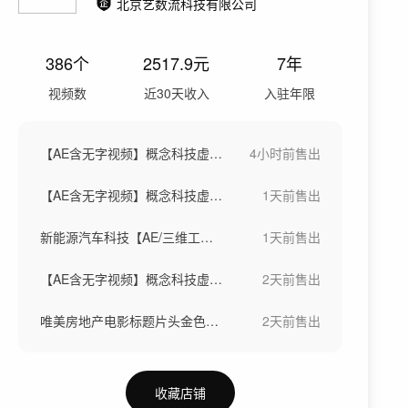
北京艺数流科技有限公司
386
个
2517.9
元
7年
视频数
近30天收入
入驻年限
【AE含无字视频】概念科技虚拟城市芯片
4小时前
售出
【AE含无字视频】概念科技虚拟城市芯片
1天前
售出
新能源汽车科技【AE/三维工程/成片】
1天前
售出
【AE含无字视频】概念科技虚拟城市芯片
2天前
售出
唯美房地产电影标题片头金色文字标题字幕
2天前
售出
收藏店铺