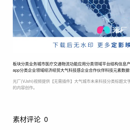
板块分类
业务
城市
医疗
交通
物流
功能
应用分类
领域
平台
结构
信息
app分类
企业领域
经济经贸
大气科技感企业
合作伙伴
科技元素数据
光厂(VJshi)视频提供
【无需插件】大气城市未来科技分类标题文
的内容创作。
素材评论
0