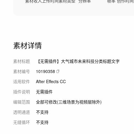
素材收入
上传时间
素材类型
分辨率
帧率
创作时间
素材详情
素材标题
【无需插件】大气城市未来科技分类标题文字
素材编号
10190358
适用软件
After Effects CC
插件说明
无需插件
编辑范围
全部可修改(三维场景为视频层除外)
透明通道
不支持
无缝循环
不支持