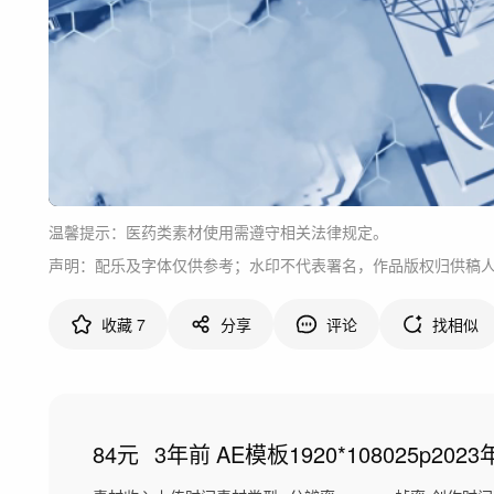
温馨提示：医药类素材使用需遵守相关法律规定。
声明：配乐及字体仅供参考；水印不代表署名，作品版权归供稿
收藏
7
分享
评论
找相似
84元
3年前
AE模板
1920*1080
25p
2023