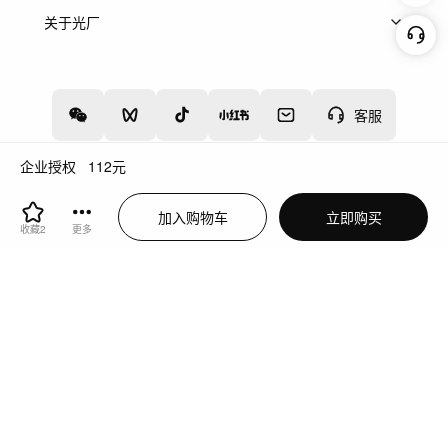
上架服务
热门服务
创作人
关于光厂
关于我们
诚聘英才
帮助中心
权责声明
客服
企业授权
112
元
增值电信业务经营许可证：川B2-20160192
蜀ICP备12020238号-4
加入购物车
立即购买
川公网安备51019002000262
违法和不良信息举报中心
收藏
2
更多
切换到电脑版