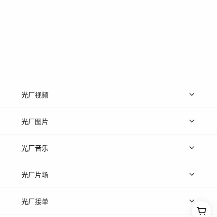
光厂视频
上传视频
精品视频
精选专辑
免费素材
光厂图片
上传图片
精品图片
光厂音乐
热门音乐
免费音效
热门歌单
立即入驻
光厂片场
上传案例
AI找镜头
片场榜单
精选案例
光厂接单