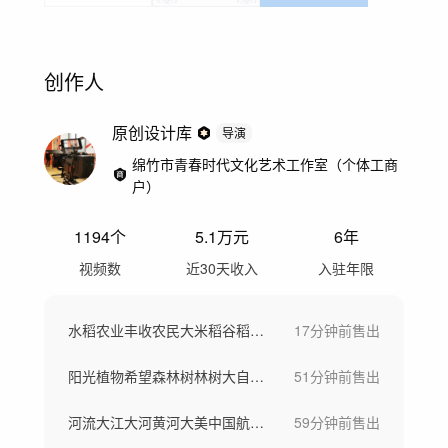
创作人
原创设计库
导演
绵竹市青春时代文化艺术工作室（个体工商
户）
1194
个
5.1万
元
6年
视频数
近30天收入
入驻年限
水稻农业丰收农民大米稻谷稻田播种乡村振兴
17分钟前
售出
阳光植物希望森林树林树大自然生态清晨树叶
51分钟前
售出
河流大江大河黄河大美中国航拍湿地九曲黄河
59分钟前
售出