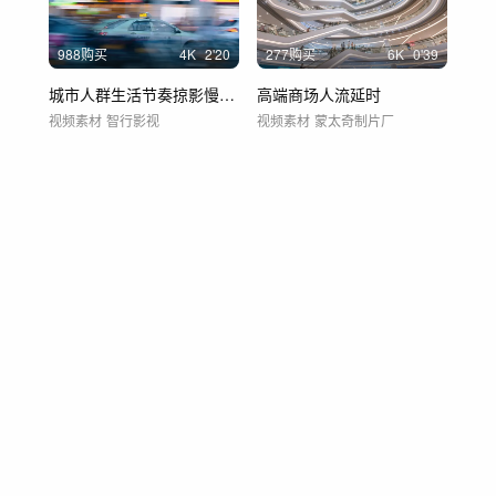
988购买
4
K
2'20
277购买
6
K
0'39
城市人群生活节奏掠影慢门摄影王家卫影像
高端商场人流延时
视频素材
智行影视
视频素材
蒙太奇制片厂