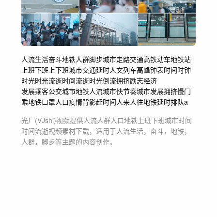
人流生活
奋斗
地铁
人群
脚步
城市
走路
交通高铁动车
地铁站
上班下班
上下班城市交通
延时人文列车
高峰钟表
时间时钟
时光时光流逝
时间流逝
时光倒流
拥挤励志经济
发展乘客公交
城市地铁人流
城市快节奏
城市发展
拥挤慢门
乘地铁口罩
人口
疫情背影
赶时间人来人往
地铁延时
排队a
光厂(VJshi)视频提供
人流人群人口地铁上班下班城市时间
时间流逝
视频素材
下载，适用于
人流生活，奋斗，地铁，
人群，脚步等主题
的内容创作。