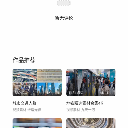
暂无评论
作品推荐
582购买
4
K
1'31
1484购买
4
K
1'11
城市交通人群
地铁精选素材合集4K
视频素材
维漫光影
视频素材
九天一河