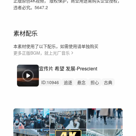
正版原创4K视频， 版权保护，商业用途需购买企业授权，
违者必究。5647.2
素材配乐
本素材使用了以下配乐，如需使用请单独购买
更多正版BGM，就上光厂音乐
宣传片 希望 发展-Prescient
ID:
10946
追逐
悬念
担心
古典
戏剧古典
英国
规划
复杂
公司
战略
计算
优雅
宣传片
企业形象
商业