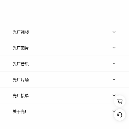
光厂视频
上传视频
精品视频
精选专辑
免费素材
光厂图片
上传图片
精品图片
光厂音乐
热门音乐
免费音效
热门歌单
立即入驻
光厂片场
上传案例
AI找镜头
片场榜单
精选案例
光厂接单
上架服务
热门服务
创作人
关于光厂
关于我们
诚聘英才
帮助中心
权责声明