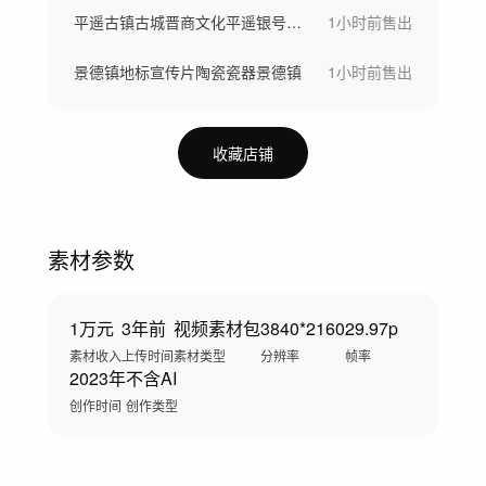
平遥古镇古城晋商文化平遥银号山西票号钱庄
1小时前
售出
景德镇地标宣传片陶瓷瓷器景德镇
1小时前
售出
收藏店铺
素材参数
1万元
3年前
视频素材包
3840*2160
29.97p
素材收入
上传时间
素材类型
分辨率
帧率
2023年
不含AI
创作时间
创作类型