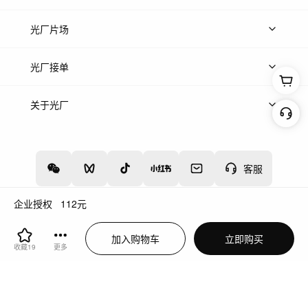
热门音乐
免费音效
热门歌单
立即入驻
光厂片场
上传案例
AI找镜头
片场榜单
精选案例
光厂接单
上架服务
热门服务
创作人
关于光厂
关于我们
诚聘英才
帮助中心
权责声明
客服
企业授权
112
元
增值电信业务经营许可证：川B2-20160192
蜀ICP备12020238号-4
加入购物车
立即购买
川公网安备51019002000262
违法和不良信息举报中心
收藏
19
更多
切换到电脑版