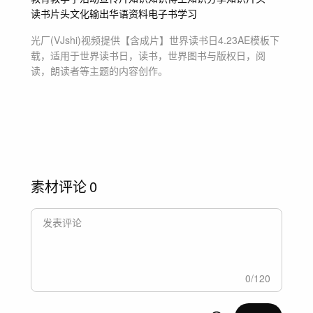
读书片头
文化输出
华语
资料
电子书
学习
光厂(VJshi)视频提供
【含成片】世界读书日4.23
AE模板
下
载，适用于
世界读书日，读书，世界图书与版权日，阅
读，朗读者等主题
的内容创作。
素材评论
0
0
/
120