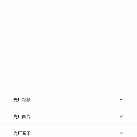
光厂视频
上传视频
精品视频
精选专辑
免费素材
光厂图片
上传图片
精品图片
光厂音乐