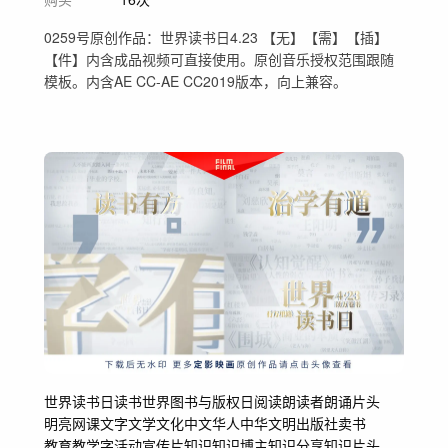
0259号原创作品：世界读书日4.23 【无】【需】【插】
【件】内含成品视频可直接使用。原创音乐授权范围跟随
模板。内含AE CC-AE CC2019版本，向上兼容。
世界读书日
读书
世界图书与版权日
阅读
朗读者
朗诵
片头
明亮
网课
文字
文学文化
中文
华人
中华文明
出版社
卖书
教育教学
字
活动
宣传片
知识
知识博主
知识分享
知识片头