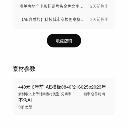
唯美房地产电影标题片头金色文字标题字幕
2天前
售出
【AE含成片】科技城市穿梭创意概念大数据
3天前
售出
收藏店铺
素材参数
448元
3年前
AE模板
3840*2160
25p
2023年
素材收入
上传时间
素材类型
分辨率
帧率
创作时间
不含AI
创作类型