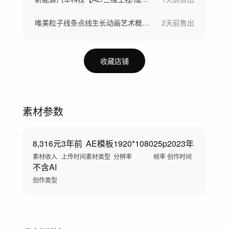
唯美粒子线条点线生长动画艺术概念创意视频
2天前
售出
收藏店铺
素材参数
8,316元
3年前
AE模板
1920*1080
25p
2023年
素材收入
上传时间
素材类型
分辨率
帧率
创作时间
不含AI
创作类型