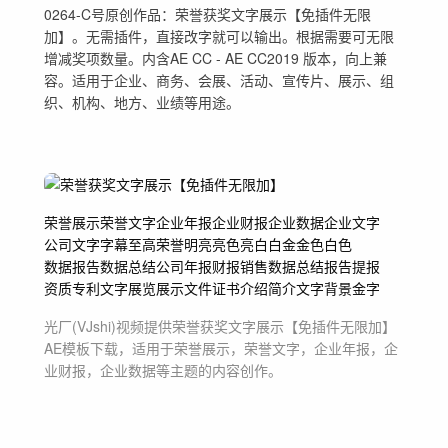
0264-C号原创作品：荣誉获奖文字展示【免插件无限
加】。无需插件，直接改字就可以输出。根据需要可无限
增减奖项数量。内含AE CC - AE CC2019 版本，向上兼
容。适用于企业、商务、会展、活动、宣传片、展示、组
织、机构、地方、业绩等用途。
荣誉展示
荣誉文字
企业年报
企业财报
企业数据
企业文字
公司文字
字幕
至高荣誉
明亮
亮色
亮白
白金
金色
白色
数据报告
数据总结
公司年报
财报
销售数据
总结报告
提报
资质
专利
文字
展览展示
文件证书
介绍简介
文字背景
金字
光厂(VJshi)视频提供
荣誉获奖文字展示【免插件无限加】
AE模板
下载，适用于
荣誉展示，荣誉文字，企业年报，企
业财报，企业数据等主题
的内容创作。