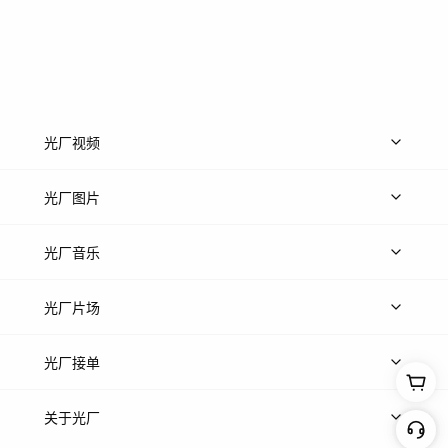
光厂视频
上传视频
精品视频
精选专辑
免费素材
光厂图片
上传图片
精品图片
光厂音乐
热门音乐
免费音效
热门歌单
立即入驻
光厂片场
上传案例
AI找镜头
片场榜单
精选案例
光厂接单
上架服务
热门服务
创作人
关于光厂