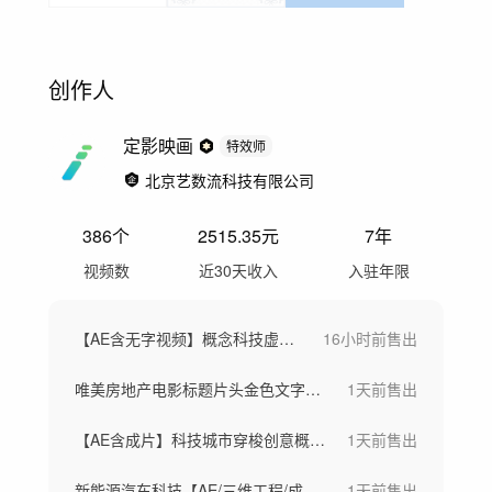
创作人
定影映画
特效师
北京艺数流科技有限公司
386
个
2515.35
元
7年
视频数
近30天收入
入驻年限
【AE含无字视频】概念科技虚拟城市芯片
16小时前
售出
唯美房地产电影标题片头金色文字标题字幕
1天前
售出
【AE含成片】科技城市穿梭创意概念大数据
1天前
售出
新能源汽车科技【AE/三维工程/成片】
1天前
售出