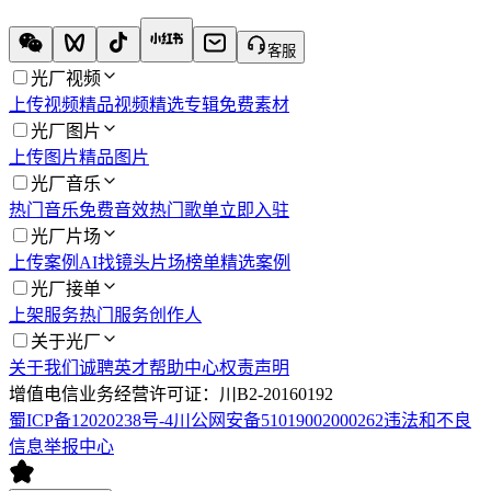
客服
光厂视频
上传视频
精品视频
精选专辑
免费素材
光厂图片
上传图片
精品图片
光厂音乐
热门音乐
免费音效
热门歌单
立即入驻
光厂片场
上传案例
AI找镜头
片场榜单
精选案例
光厂接单
上架服务
热门服务
创作人
关于光厂
关于我们
诚聘英才
帮助中心
权责声明
增值电信业务经营许可证：川B2-20160192
蜀ICP备12020238号-4
川公网安备51019002000262
违法和不良
信息举报中心