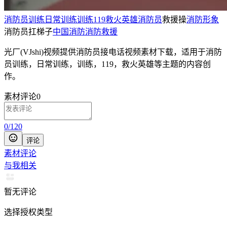
消防员训练
日常训练
训练
119
救火英雄
消防员
救援操
消防形象
消防员扛梯子
中国消防
消防救援
光厂(VJshi)视频提供
消防员接电话
视频素材
下载，适用于
消防
员训练，日常训练，训练，119，救火英雄等主题
的内容创
作。
素材评论
0
0
/
120
评论
素材评论
与我相关
暂无评论
选择授权类型