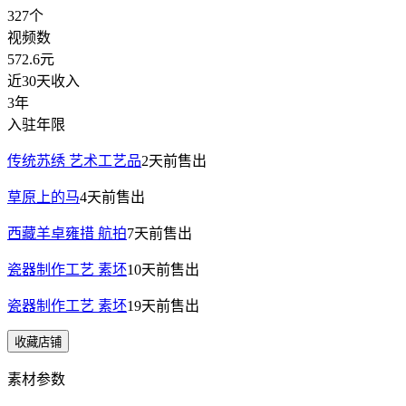
327
个
视频数
572.6
元
近30天收入
3年
入驻年限
传统苏绣 艺术工艺品
2天前
售出
草原上的马
4天前
售出
西藏羊卓雍措 航拍
7天前
售出
瓷器制作工艺 素坯
10天前
售出
瓷器制作工艺 素坯
19天前
售出
收藏店铺
素材参数