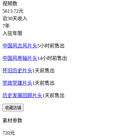
视频数
5613.72
元
近30天收入
7年
入驻年限
中国风古风片头
5小时前
售出
中国风卷轴片头
14小时前
售出
怀旧历史片头
1天前
售出
党政党建片头
1天前
售出
历史发展回顾片头
1天前
售出
收藏店铺
素材参数
720元