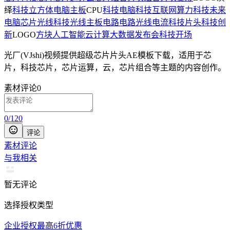
绎
科技立方体
电脑主板
CPU
科技电脑
科技互联网
算力
科技未来
电脑芯片
光线
科技光线
主板电路
电路光线
电流
科技片头
科技创
新
LOGO
方块
人工智能
云计算
大数据
发布会
科技开场
光厂(VJshi)视频提供
超级芯片片头
AE模板
下载，适用于
芯
片，科技芯片，芯片运算，云，芯片组合等主题
的内容创作。
素材评论
0
0
/
120
评论
素材评论
与我相关
暂无评论
选择授权类型
企业授权最高6折优惠