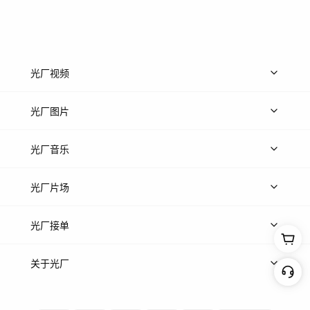
光厂视频
上传视频
精品视频
精选专辑
免费素材
光厂图片
上传图片
精品图片
光厂音乐
热门音乐
免费音效
热门歌单
立即入驻
光厂片场
上传案例
AI找镜头
片场榜单
精选案例
光厂接单
上架服务
热门服务
创作人
关于光厂
关于我们
诚聘英才
帮助中心
权责声明