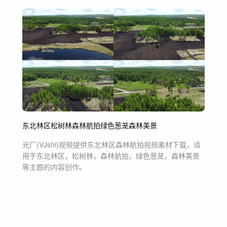
东北林区
松树林
森林航拍
绿色葱茏
森林美景
光厂(VJshi)视频提供
东北林区森林航拍
视频素材
下载，适
用于
东北林区，松树林，森林航拍，绿色葱茏，森林美景
等主题
的内容创作。