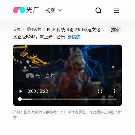
视频
吐火 传统川剧 四川非遗文化
独家
首页
视频素材
买正版BGM，就上光厂音乐
去挑选
川剧吐火
声明：配乐及字体仅供参考；水印不代表署名，作品版权归供稿人所
有