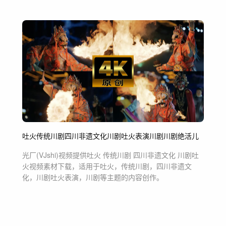
吐火
传统川剧
四川非遗文化
川剧吐火表演
川剧
川剧绝活儿
光厂(VJshi)视频提供
吐火 传统川剧 四川非遗文化 川剧吐
火
视频素材
下载，适用于
吐火，传统川剧，四川非遗文
化，川剧吐火表演，川剧等主题
的内容创作。