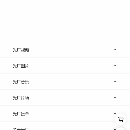
光厂视频
上传视频
精品视频
精选专辑
免费素材
光厂图片
上传图片
精品图片
光厂音乐
热门音乐
免费音效
热门歌单
立即入驻
光厂片场
上传案例
AI找镜头
片场榜单
精选案例
光厂接单
上架服务
热门服务
创作人
关于光厂