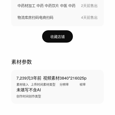
中药材加工 中药 中药饮片 中医 中药
2天前
售出
物流库房扫码电商扫码
4天前
售出
收藏店铺
素材参数
7,239元
3年前
视频素材
3840*2160
25p
素材收入
上传时间
素材类型
分辨率
帧率
未填写
不含AI
创作时间
创作类型