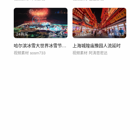
24购买
60
p
2'41
39购买
4
K
1'13
哈尔滨冰雪大世界冰雪节烟花秀航拍60帧
上海城隍庙豫园人流延时
视频素材
sosm733
视频素材
阿涛思密达