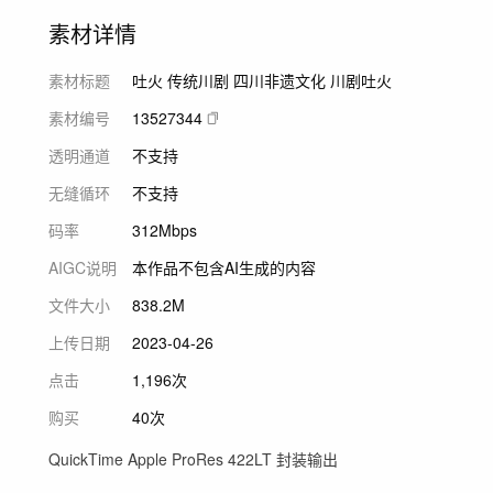
素材详情
素材标题
吐火 传统川剧 四川非遗文化 川剧吐火
素材编号
13527344
透明通道
不支持
无缝循环
不支持
码率
312Mbps
AIGC说明
本作品不包含AI生成的内容
文件大小
838.2M
上传日期
2023-04-26
点击
1,196次
购买
40次
QuickTime Apple ProRes 422LT 封装输出