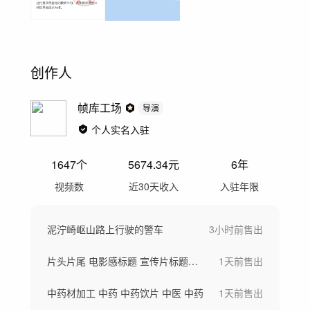
创作人
帧库工场
导演
个人实名入驻
1647
个
5674.34
元
6年
视频数
近30天收入
入驻年限
泥泞崎岖山路上行驶的警车
3小时前
售出
片头片尾 电影感标题 宣传片标题金属标题
1天前
售出
中药材加工 中药 中药饮片 中医 中药
1天前
售出