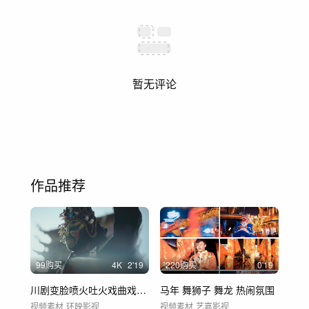
暂无评论
作品推荐
99购买
4
K
2'19
220购买
0'19
川剧变脸喷火吐火戏曲戏剧四川成都城市人文
马年 舞狮子 舞龙 热闹氛围
视频素材
环映影视
视频素材
艺嘉影视