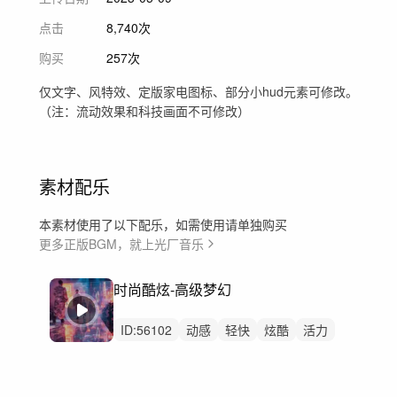
点击
8,740次
购买
257次
仅文字、风特效、定版家电图标、部分小hud元素可修改。
（注：流动效果和科技画面不可修改）
素材配乐
本素材使用了以下配乐，如需使用请单独购买
更多正版BGM，就上光厂音乐
时尚酷炫-高级梦幻
ID:
56102
动感
轻快
炫酷
活力
灵动
希望
洒脱
阳光
开心
愉快
悠闲
恢弘
律动
时尚