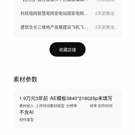
科技电网智慧电网变电站国家电网电力传输
2天前
售出
建筑生长三维地产发展建设飞机飞过大楼
3天前
售出
收藏店铺
素材参数
1.9万元
3年前
AE模板
3840*2160
25p
未填写
素材收入
上传时间
素材类型
分辨率
帧率
创作时间
不含AI
创作类型