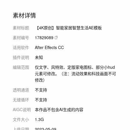
素材详情
素材标题
【4K原创】智能家居智慧生活AE模板
素材编号
17829089
适用软件
After Effects CC
插件说明
未知
编辑范围
仅文字、风特效、定版家电图标、部分小hud
元素可修改。（注：流动效果和科技画面不可
修改）
透明通道
不支持
无缝循环
不支持
AIGC说明
本作品不包含AI生成的内容
文件大小
1.3G
上传日期
2023-05-09