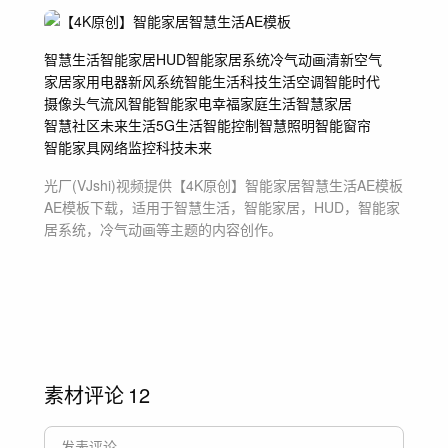
潮流科技展片段
智慧生活
智能家居
HUD
智能家居系统
冷气动画
清新空气
家居
家用电器
新风系统
智能生活
科技生活
空调
智能时代
摄像头
气流
风
智能
智能家电
幸福家庭生活
智慧家居
智慧社区
未来生活
5G生活
智能控制
智慧照明
智能窗帘
智能家具
网络
监控
科技未来
光厂(VJshi)视频提供
【4K原创】智能家居智慧生活AE模板
AE模板
下载，适用于
智慧生活，智能家居，HUD，智能家
居系统，冷气动画等主题
的内容创作。
素材评论
12