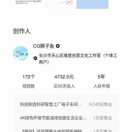
创作人
CG狮子鱼
长沙市天心区维恩创意文化工作室（个体工
商户）
172
个
4732.3
元
5年
视频数
近30天收入
入驻年限
科技制造科研智慧工厂电子车间工业智能园区
3小时前
售出
4K绿色环保节能减排低碳生活企业宣传片头
1天前
售出
【原创】监控摄像头中控面板编辑AE模板
1天前
售出