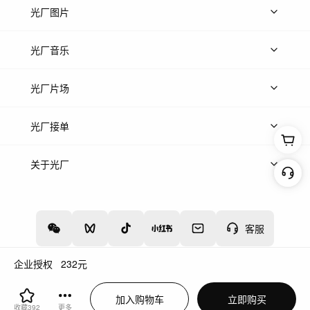
上传视频
精品视频
精选专辑
免费素材
光厂图片
上传图片
精品图片
光厂音乐
热门音乐
免费音效
热门歌单
立即入驻
光厂片场
上传案例
AI找镜头
片场榜单
精选案例
光厂接单
上架服务
热门服务
创作人
关于光厂
关于我们
诚聘英才
帮助中心
权责声明
客服
企业授权
232
元
增值电信业务经营许可证：川B2-20160192
蜀ICP备12020238号-4
加入购物车
立即购买
川公网安备51019002000262
违法和不良信息举报中心
收藏
392
更多