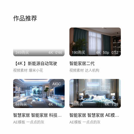
作品推荐
349购买
4
K
0'46
190购买
4
K
50
p
0'52
【4K 】新能源自动驾驶
智能家居二代
视频素材
爆米小花
视频素材
达人机构
AIGC
68购买
4
K
1'16
98购买
4
K
1'28
智慧家居 智能家居 科技家居 AE模板
智能家居 智慧家居 AE模板（9组）
AE模板
一点点的灰
AE模板
一点点的灰