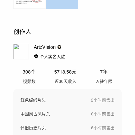
创作人
ArtzVision
个人实名入驻
308
个
5718.58
元
7年
视频数
近30天收入
入驻年限
红色绸缎片头
2小时前
售出
中国风古风片头
6小时前
售出
怀旧历史片头
6小时前
售出