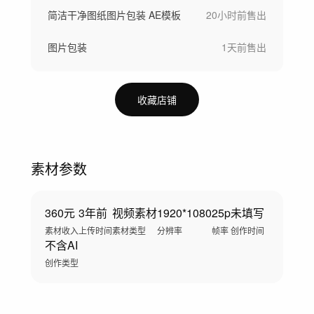
简洁干净图纸图片包装 AE模板
20小时前
售出
图片包装
1天前
售出
收藏店铺
素材参数
360元
3年前
视频素材
1920*1080
25p
未填写
素材收入
上传时间
素材类型
分辨率
帧率
创作时间
不含AI
创作类型