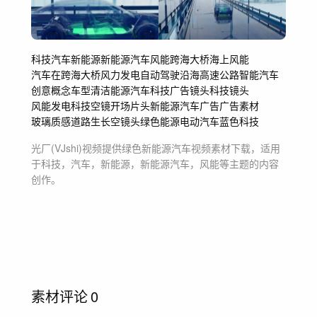
科技
汽车
新能源
新能源汽车
风能
跨海大桥
海上风能
汽车在跨海大桥
风力发电
自动驾驶
沿海高速公路
智能汽车
创意概念车型
清洁能源
汽车科技
广告镜头
科技镜头
风能发电
科技空镜
开场片头
新能源汽车广告
广告素材
玻璃质感
道路生长
空镜头
绿色能源
电动汽车
蓝色科技
光厂(VJshi)视频提供
绿色新能源汽车
视频素材
下载，适用
于
科技，汽车，新能源，新能源汽车，风能等主题
的内容
创作。
素材评论
0