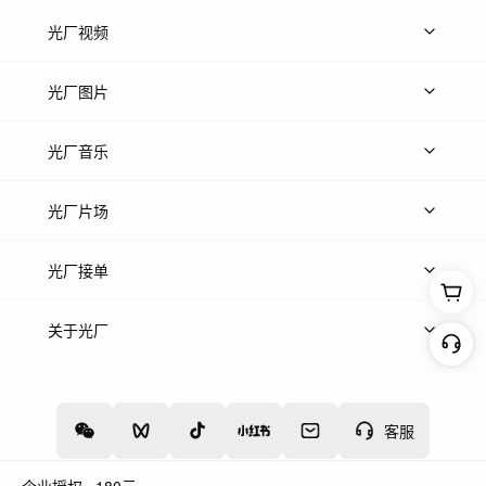
光厂视频
上传视频
精品视频
精选专辑
免费素材
光厂图片
上传图片
精品图片
光厂音乐
热门音乐
免费音效
热门歌单
立即入驻
光厂片场
上传案例
AI找镜头
片场榜单
精选案例
光厂接单
上架服务
热门服务
创作人
关于光厂
关于我们
诚聘英才
帮助中心
权责声明
客服