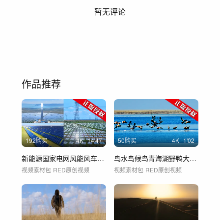
暂无评论
作品推荐
192购买
4
K
14'47
50购买
4
K
1'02
新能源国家电网风能风车光电电塔高压电电站
鸟水鸟候鸟青海湖野鸭大自然自然飞鸟生态鸟
视频素材包
RED原创视频
视频素材包
RED原创视频