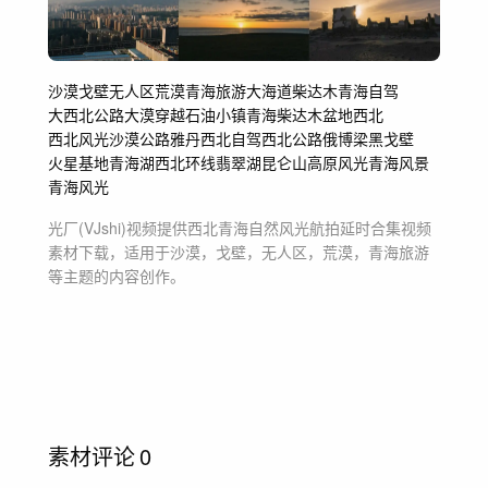
沙漠
戈壁
无人区
荒漠
青海旅游
大海道
柴达木
青海自驾
大西北公路
大漠
穿越
石油小镇
青海
柴达木盆地
西北
西北风光
沙漠公路
雅丹
西北自驾
西北公路
俄博梁
黑戈壁
火星基地
青海湖
西北环线
翡翠湖
昆仑山
高原风光
青海风景
青海风光
光厂(VJshi)视频提供
西北青海自然风光航拍延时合集
视频
素材
下载，适用于
沙漠，戈壁，无人区，荒漠，青海旅游
等主题
的内容创作。
素材评论
0