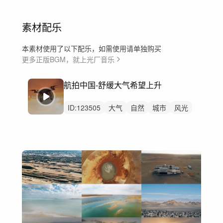
素材配乐
本素材使用了以下配乐，如需使用请单独购买
更多正版BGM，就上光厂音乐
航拍中国-舒缓大气希望上升
ID:
123505
大气
自然
城市
风光
延时
航拍
叙事
讲述
舒缓
航拍中国
国家地理旅游文旅
纪录片
片头
宣传片
开篇开头洪尘音乐