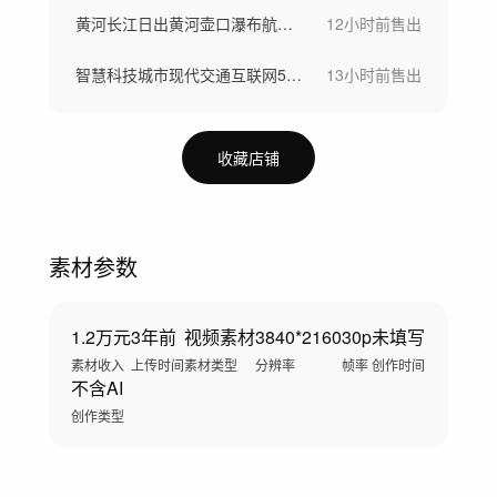
黄河长江日出黄河壶口瀑布航拍河水汹涌奔涌
12小时前
售出
智慧科技城市现代交通互联网5G数字城市
13小时前
售出
收藏店铺
素材参数
1.2万元
3年前
视频素材
3840*2160
30p
未填写
素材收入
上传时间
素材类型
分辨率
帧率
创作时间
不含AI
创作类型