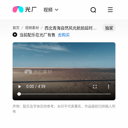
视频
西北青海自然风光航拍延时合
独家
首页
视频素材
当前配乐在光厂有售
去购买
集
声明：配乐及字体仅供参考；水印不代表署名，作品版权归供稿人所
有