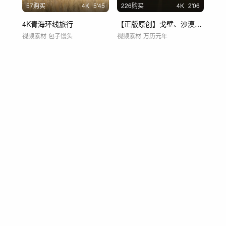
57购买
4
K
5'45
226购买
4
K
2'06
4K青海环线旅行
【正版原创】戈壁、沙漠、无人区
视频素材
包子馒头
视频素材
万历元年