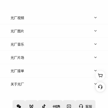
光厂视频
上传视频
精品视频
精选专辑
免费素材
光厂图片
上传图片
精品图片
光厂音乐
热门音乐
免费音效
热门歌单
立即入驻
光厂片场
上传案例
AI找镜头
片场榜单
精选案例
光厂接单
上架服务
热门服务
创作人
关于光厂
关于我们
诚聘英才
帮助中心
权责声明
客服