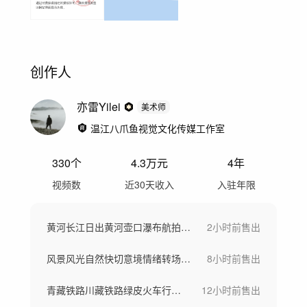
创作人
亦雷Yilei
美术师
温江八爪鱼视觉文化传媒工作室
330
个
4.3万
元
4年
视频数
近30天收入
入驻年限
黄河长江日出黄河壶口瀑布航拍河水汹涌奔涌
2小时前
售出
风景风光自然快切意境情绪转场空镜头快节奏
8小时前
售出
青藏铁路川藏铁路绿皮火车行驶铁路货运列车
12小时前
售出