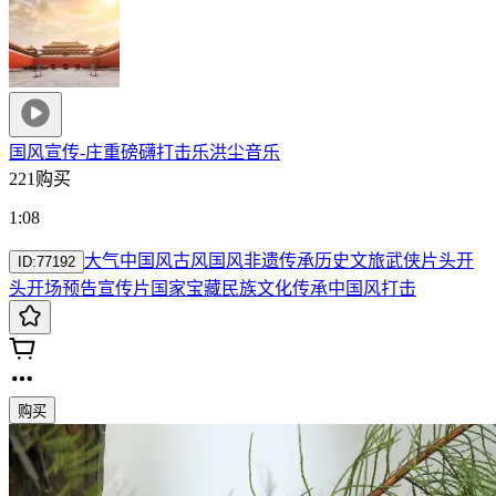
国风宣传-庄重磅礴打击乐
洪尘音乐
221购买
1:08
大气
中国风
古风
国风
非遗
传承
历史
文旅
武侠
片头开
ID:
77192
头开场
预告
宣传片
国家宝藏
民族文化传承
中国风打击
购买