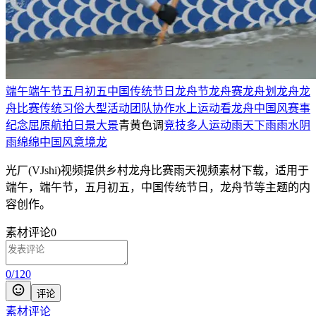
端午
端午节
五月初五
中国传统节日
龙舟节
龙舟
赛龙舟
划龙舟
龙
舟比赛
传统习俗
大型活动
团队
协作
水上运动
看龙舟
中国风
赛事
纪念屈原
航拍
日景
大景
青黄色调
竞技
多人运动
雨天
下雨
雨水
阴
雨绵绵
中国风意境
龙
光厂(VJshi)视频提供
乡村龙舟比赛雨天
视频素材
下载，适用于
端午，端午节，五月初五，中国传统节日，龙舟节等主题
的内
容创作。
素材评论
0
0
/
120
评论
素材评论