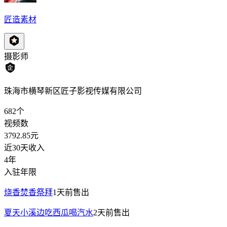
匠造素材
摄影师
珠海市横琴新区匠子影视传媒有限公司
682
个
视频数
3792.85
元
近30天收入
4年
入驻年限
烧香焚香祭拜
1天前
售出
夏天小溪边吃西瓜喝汽水
2天前
售出