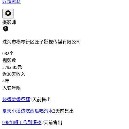
匠造素材
摄影师
珠海市横琴新区匠子影视传媒有限公司
682
个
视频数
3792.85
元
近30天收入
4年
入驻年限
烧香焚香祭拜
1天前
售出
夏天小溪边吃西瓜喝汽水
2天前
售出
996加班工作到深夜
2天前
售出