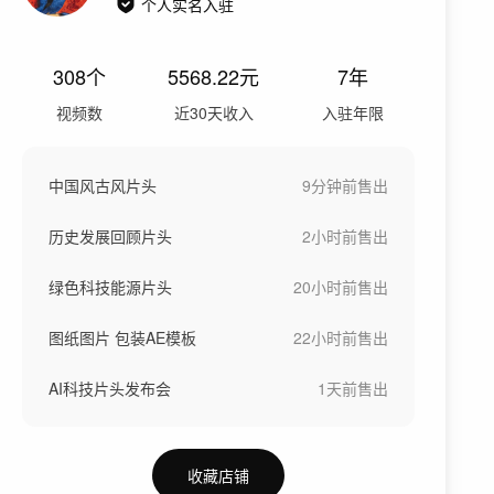
个人实名入驻
308
个
5568.22
元
7年
视频数
近30天收入
入驻年限
中国风古风片头
9分钟前
售出
历史发展回顾片头
2小时前
售出
绿色科技能源片头
20小时前
售出
图纸图片 包装AE模板
22小时前
售出
AI科技片头发布会
1天前
售出
收藏店铺