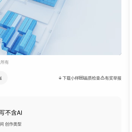
人所有
似
下载小样
画质检查
有奖举报
写
不含AI
间
创作类型