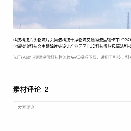
科技
科技片头
物流片头
简洁科技
干净
物流
交通
物流运输
卡车LOGO
仓储物流
科技文字跟踪
片头设计
产业园区
HUD科技
微软风
简洁科
光厂(VJshi)视频提供
科技物流片头
AE模板
下载，适用于
科技，科
素材评论
2