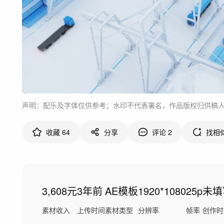
声明：配乐及字体仅供参考；水印不代表署名，作品版权归供稿
收藏
64
分享
评论
2
找相
3,608元
3年前
AE模板
1920*1080
25p
未填
素材收入
上传时间
素材类型
分辨率
帧率
创作时