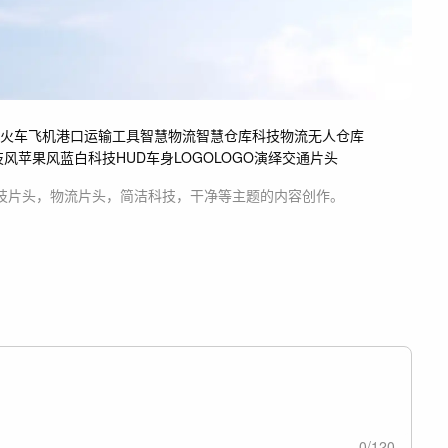
火车
飞机
港口
运输工具
智慧物流
智慧仓库
科技物流
无人仓库
技风
苹果风
蓝白科技
HUD
车身LOGO
LOGO演绎
交通片头
技片头，物流片头，简洁科技，干净等主题
的内容创作。
0
/
120