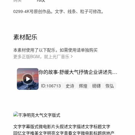
0299-4K号原创作品。文字、线条、粒子可修改。
素材配乐
本素材使用了以下配乐，如需使用请单独购买
更多正版BGM，就上光厂音乐
你的故事-舒缓大气抒情企业讲述先进个人事迹介绍表彰专题片宣传片
ID:
106713
史诗
辉煌
磅礴
恢弘
希望
辽阔
激昂
奋进
感动
抒情
精神
大气
震撼
励志
振奋
文字
字幕
版式
微电影片头
叙述文字
描述文字
标题文字
回忆文字
唯美文字
明亮文字
青春文字
微电影标题
房地产