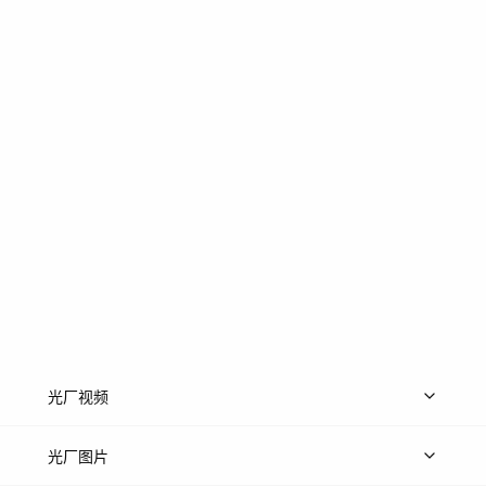
光厂视频
上传视频
精品视频
精选专辑
免费素材
光厂图片