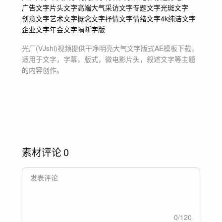
广告文字
片头文字
高端大气
采访文字
专题文字
光斑文字
创意文字
艺术文字
概念文字
抒情文字
情绪文字
4k
纯洁文字
企业文字
年会文字
隔断
字版
光厂(VJshi)视频提供
干净明亮大气文字版式
AE模板
下载，
适用于
文字，字幕，版式，微电影片头，叙述文字等主题
的内容创作。
素材评论
0
0
/
120