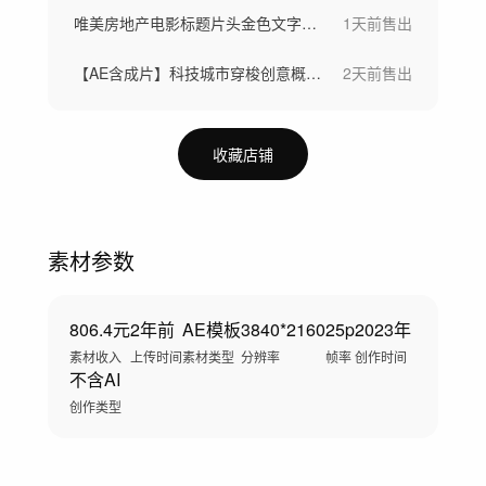
唯美房地产电影标题片头金色文字标题字幕
1天前
售出
【AE含成片】科技城市穿梭创意概念大数据
2天前
售出
收藏店铺
素材参数
806.4元
2年前
AE模板
3840*2160
25p
2023年
素材收入
上传时间
素材类型
分辨率
帧率
创作时间
不含AI
创作类型