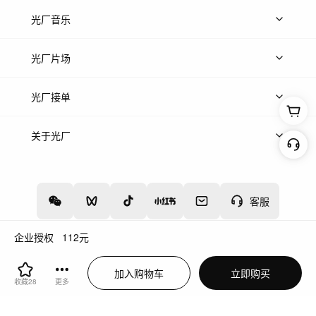
上传图片
精品图片
光厂音乐
热门音乐
免费音效
热门歌单
立即入驻
光厂片场
上传案例
AI找镜头
片场榜单
精选案例
光厂接单
上架服务
热门服务
创作人
关于光厂
关于我们
诚聘英才
帮助中心
权责声明
客服
企业授权
112
元
增值电信业务经营许可证：川B2-20160192
蜀ICP备12020238号-4
加入购物车
立即购买
川公网安备51019002000262
违法和不良信息举报中心
收藏
28
更多