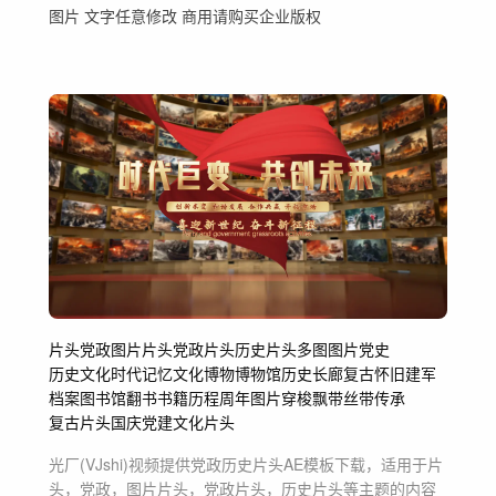
图片 文字任意修改 商用请购买企业版权
片头
党政
图片片头
党政片头
历史片头
多图
图片
党史
历史文化
时代记忆
文化博物
博物馆
历史长廊
复古怀旧
建军
档案
图书馆
翻书
书籍
历程
周年
图片穿梭
飘带
丝带
传承
复古片头
国庆
党建
文化片头
光厂(VJshi)视频提供
党政历史片头
AE模板
下载，适用于
片
头，党政，图片片头，党政片头，历史片头等主题
的内容