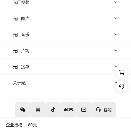
光厂视频
上传视频
精品视频
精选专辑
免费素材
光厂图片
上传图片
精品图片
光厂音乐
热门音乐
免费音效
热门歌单
立即入驻
光厂片场
上传案例
AI找镜头
片场榜单
精选案例
光厂接单
上架服务
热门服务
创作人
关于光厂
关于我们
诚聘英才
帮助中心
权责声明
客服
企业授权
180
元