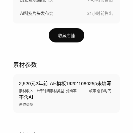
AI科技片头发布会
21小时前
售出
收藏店铺
素材参数
2,520元
2年前
AE模板
1920*1080
25p
未填写
素材收入
上传时间
素材类型
分辨率
帧率
创作时间
不含AI
创作类型