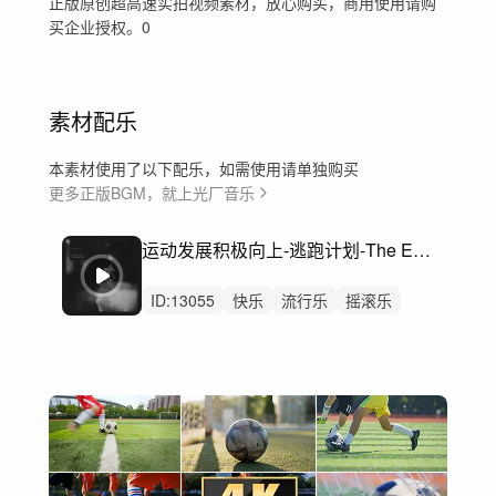
正版原创超高速实拍视频素材，放心购买，商用使用请购
买企业授权。0
素材配乐
本素材使用了以下配乐，如需使用请单独购买
更多正版BGM，就上光厂音乐
运动发展积极向上-逃跑计划-The Escape
ID:
13055
快乐
流行乐
摇滚乐
10年代流行乐
10年代摇滚
积极
此举
企业形象
广告
流行轻音乐
吉他
跑步
发展
企业
活动剪辑