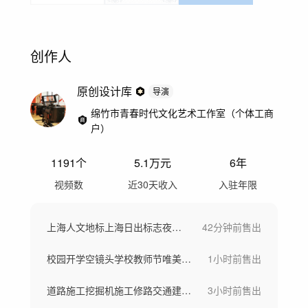
创作人
原创设计库
导演
绵竹市青春时代文化艺术工作室（个体工商
户）
1191
个
5.1万
元
6年
视频数
近30天收入
入驻年限
上海人文地标上海日出标志夜景外滩航拍上海
42分钟前
售出
校园开学空镜头学校教师节唯美学生大学翻书
1小时前
售出
道路施工挖掘机施工修路交通建设道路运输土
3小时前
售出