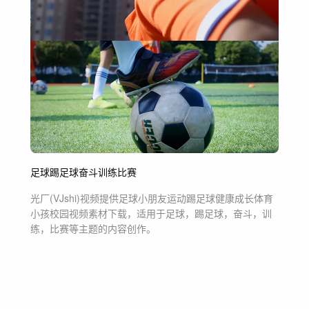
足球
踢足球
奋斗
训练
比赛
光厂(VJshi)视频提供
足球小朋友运动踢足球健康成长体育
小孩校园
视频素材
下载，适用于
足球，踢足球，奋斗，训
练，比赛等主题
的内容创作。