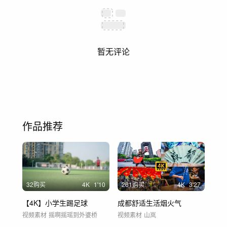
暂无评论
作品推荐
32购买
4
K
1'10
261购买
4
K
3'27
【4K】小学生踢足球
成都舒适生活烟火气
视频素材
摇啊摇瑶到外婆桥
视频素材
山岚