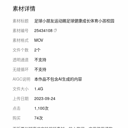
素材详情
素材标题
足球小朋友运动踢足球健康成长体育小孩校园
素材编号
25434108
素材格式
MOV
文件个数
2个
透明通道
不支持
无缝循环
不支持
AIGC说明
本作品不包含AI生成的内容
文件大小
1.4G
上传日期
2023-09-24
点击
1,100次
购买
74次