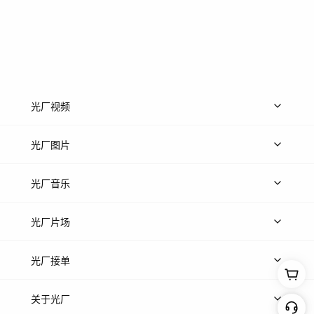
光厂视频
上传视频
精品视频
精选专辑
免费素材
光厂图片
上传图片
精品图片
光厂音乐
热门音乐
免费音效
热门歌单
立即入驻
光厂片场
上传案例
AI找镜头
片场榜单
精选案例
光厂接单
上架服务
热门服务
创作人
关于光厂