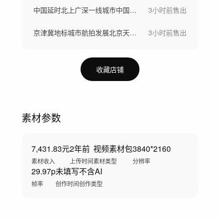
中国延时北上广深一线城市中国梦城市北上广
3小时前
售出
京津冀地标城市航拍发展北京天津雄安石家庄
3小时前
售出
收藏店铺
素材参数
7,431.83元
2年前
视频素材包
3840*2160
素材收入
上传时间
素材类型
分辨率
29.97p
未填写
不含AI
帧率
创作时间
创作类型