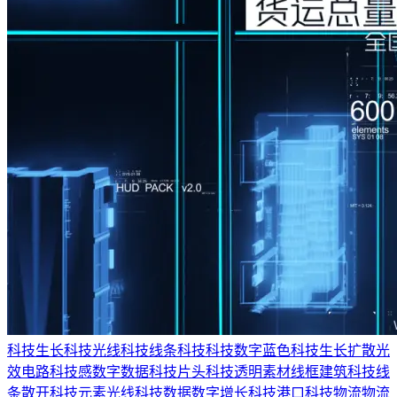
科技生长
科技光线
科技线条
科技
科技数字
蓝色科技
生长
扩散
光
效
电路
科技感
数字
数据
科技片头
科技透明素材
线框建筑
科技线
条散开
科技元素
光线
科技数据
数字增长
科技港口
科技物流
物流