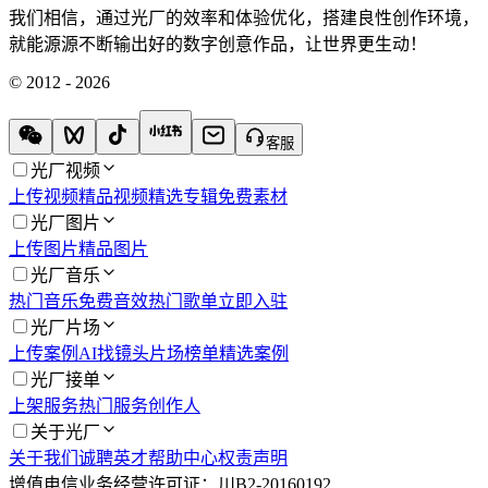
我们相信，通过光厂的效率和体验优化，搭建良性创作环境，
就能源源不断输出好的数字创意作品，让世界更生动！
© 2012 - 2026
客服
光厂视频
上传视频
精品视频
精选专辑
免费素材
光厂图片
上传图片
精品图片
光厂音乐
热门音乐
免费音效
热门歌单
立即入驻
光厂片场
上传案例
AI找镜头
片场榜单
精选案例
光厂接单
上架服务
热门服务
创作人
关于光厂
关于我们
诚聘英才
帮助中心
权责声明
增值电信业务经营许可证：川B2-20160192