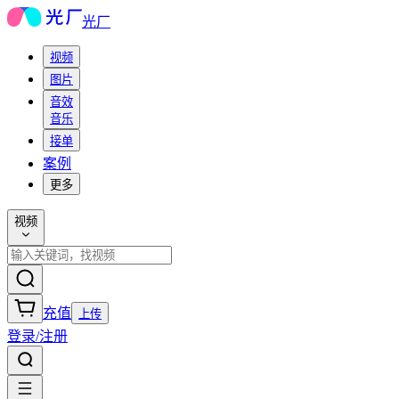
光厂
视频
图片
音效
音乐
接单
案例
更多
视频
充值
上传
登录/注册