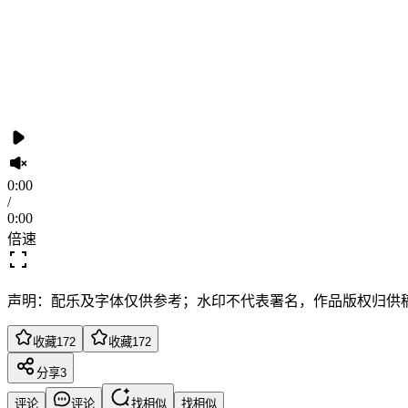
0:00
/
0:00
倍速
声明：配乐及字体仅供参考；水印不代表署名，作品版权归供
收藏
172
收藏
172
分享
3
评论
评论
找相似
找相似