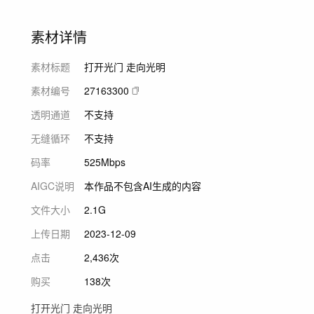
素材详情
素材标题
打开光门 走向光明
素材编号
27163300
透明通道
不支持
无缝循环
不支持
码率
525Mbps
AIGC说明
本作品不包含AI生成的内容
文件大小
2.1G
上传日期
2023-12-09
点击
2,436次
购买
138次
打开光门 走向光明