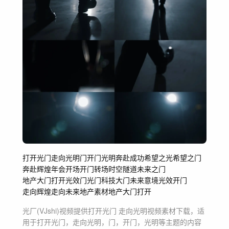
打开光门
走向光明
门
开门
光明
奔赴
成功
希望之光
希望之门
奔赴辉煌
年会开场
开门转场
时空隧道
未来之门
地产大门打开
光效门
光门
科技大门
未来意境
光效开门
走向辉煌
走向未来
地产素材
地产
大门打开
光厂(VJshi)视频提供
打开光门 走向光明
视频素材
下载，适
用于
打开光门，走向光明，门，开门，光明等主题
的内容