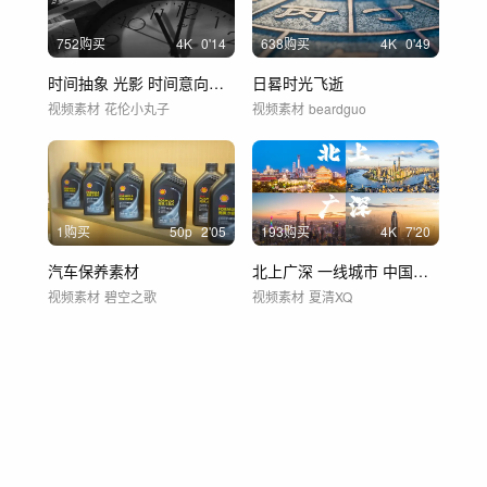
752购买
4
K
0'14
638购买
4
K
0'49
时间抽象 光影 时间意向镜头意境地产创意
日晷时光飞逝
视频素材
花伦小丸子
视频素材
beardguo
1购买
50
p
2'05
193购买
4
K
7'20
汽车保养素材
北上广深 一线城市 中国城市 城市航拍
视频素材
碧空之歌
视频素材
夏清XQ