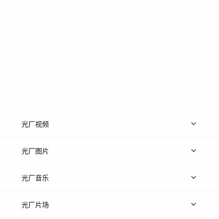
光厂视频
上传视频
精品视频
精选专辑
免费素材
光厂图片
上传图片
精品图片
光厂音乐
热门音乐
免费音效
热门歌单
立即入驻
光厂片场