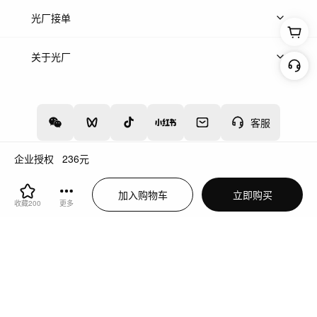
上传案例
AI找镜头
片场榜单
精选案例
光厂接单
上架服务
热门服务
创作人
关于光厂
关于我们
诚聘英才
帮助中心
权责声明
客服
企业授权
236
元
增值电信业务经营许可证：川B2-20160192
蜀ICP备12020238号-4
加入购物车
立即购买
川公网安备51019002000262
违法和不良信息举报中心
收藏
200
更多
切换到电脑版