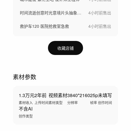
时间流逝创意时光意境片头抽象意境意象
4小时前
售出
救护车120 医院抢救室急救
4小时前
售出
收藏店铺
素材参数
1.3万元
2年前
视频素材
3840*2160
25p
未填写
素材收入
上传时间
素材类型
分辨率
帧率
创作时间
不含AI
创作类型