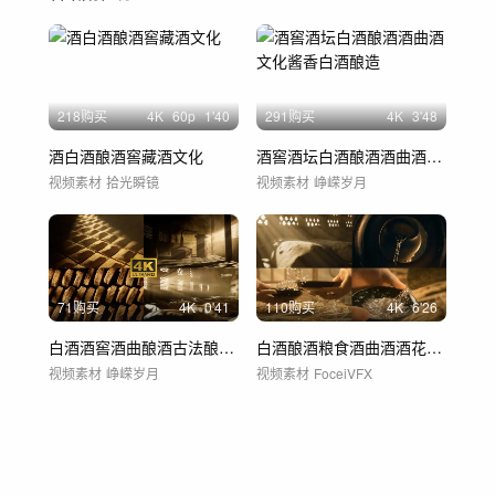
218购买
4
K
60
p
1'40
291购买
4
K
3'48
酒白酒酿酒窖藏酒文化
酒窖酒坛白酒酿酒酒曲酒文化酱香白酒酿造
视频素材
拾光瞬镜
视频素材
峥嵘岁月
71购买
4
K
0'41
110购买
4
K
6'26
白酒酒窖酒曲酿酒古法酿酒白酒广告白酒素材
白酒酿酒粮食酒曲酒酒花倒酒窖藏酒坛农业
视频素材
峥嵘岁月
视频素材
FoceiVFX