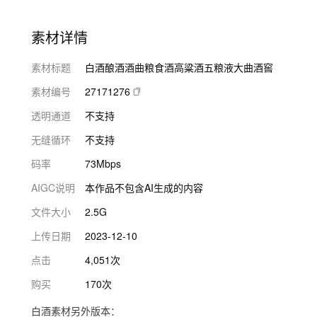
素材详情
素材标题
白酒酿酒酒曲粮食酒高粱酒五粮液大曲酒窖
素材编号
27171276
透明通道
不支持
无缝循环
不支持
码率
73Mbps
AIGC说明
本作品不包含AI生成的内容
文件大小
2.5G
上传日期
2023-12-10
点击
4,051次
购买
170次
白酒素材另外版本：