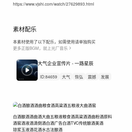
https://www.vjshi.com/watch/27629893.html
素材配乐
本素材使用了以下配乐，如需使用请单独购买
更多正版BGM，就上光厂音乐
大气企业宣传片 - 一路星辰
ID:
84659
大气
恢弘
震撼
发展
改革
航天
建设
希望
感动
励志
节奏
纪录片
史诗
政府
宣传片
白酒
酿酒
酒曲
酒
大曲
五粮液
粮食酒
高粱酒
酒曲粉
酒原料
酒窖
酒液
酒滴
倒酒
白酒广告
白酒TVC
传统酿酒
美酒
琼浆玉液
酒花
酒水
古法酿酒