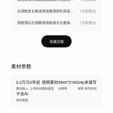
白酒粮食五粮液酒液酿酒原料高粱酒粮食酒
1天前
售出
酒窖酒坛白酒酿酒酒曲酒文化酱香白酒酿造
1天前
售出
收藏店铺
素材参数
2.2万元
2年前
视频素材
3840*2160
24p
未填写
素材收入
上传时间
素材类型
分辨率
帧率
创作时间
不含AI
创作类型