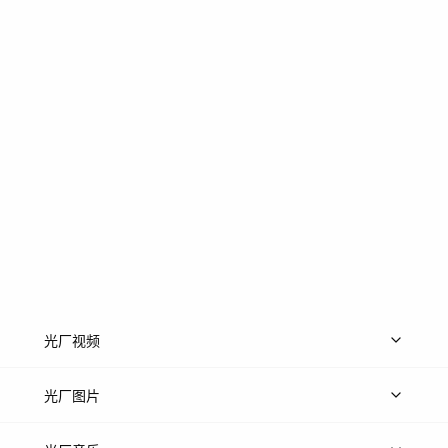
光厂视频
上传视频
精品视频
精选专辑
免费素材
光厂图片