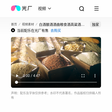
视频
白酒酿酒酒曲粮食酒高粱酒五
独家
首页
视频素材
当前配乐在光厂有售
去购买
粮液大曲酒窖
声明：配乐及字体仅供参考；水印不代表署名，作品版权归供稿人所
有