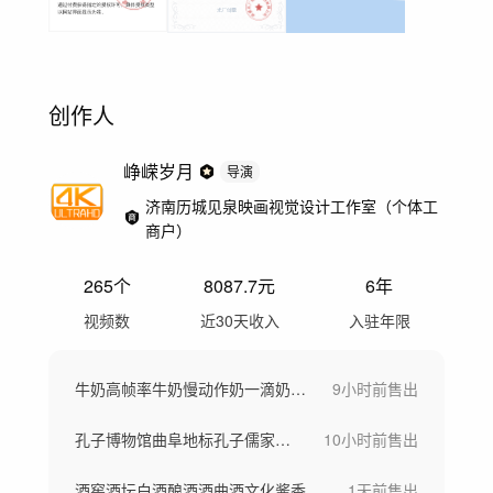
创作人
峥嵘岁月
导演
济南历城见泉映画视觉设计工作室（个体工
商户）
265
个
8087.7
元
6年
视频数
近30天收入
入驻年限
牛奶高帧率牛奶慢动作奶一滴奶高速牛奶
9小时前
售出
孔子博物馆曲阜地标孔子儒家孔子雕塑
10小时前
售出
酒窖酒坛白酒酿酒酒曲酒文化酱香白酒酿造
1天前
售出