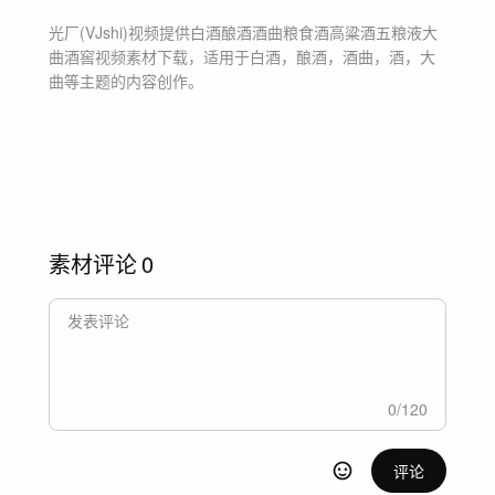
光厂(VJshi)视频提供
白酒酿酒酒曲粮食酒高粱酒五粮液大
曲酒窖
视频素材
下载，适用于
白酒，酿酒，酒曲，酒，大
曲等主题
的内容创作。
素材评论
0
0
/
120
评论