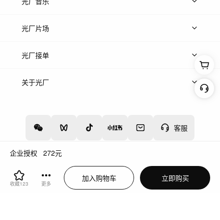
上传图片
精品图片
光厂音乐
热门音乐
免费音效
热门歌单
立即入驻
光厂片场
上传案例
AI找镜头
片场榜单
精选案例
光厂接单
上架服务
热门服务
创作人
关于光厂
关于我们
诚聘英才
帮助中心
权责声明
客服
企业授权
272
元
增值电信业务经营许可证：川B2-20160192
蜀ICP备12020238号-4
加入购物车
立即购买
川公网安备51019002000262
违法和不良信息举报中心
收藏
123
更多