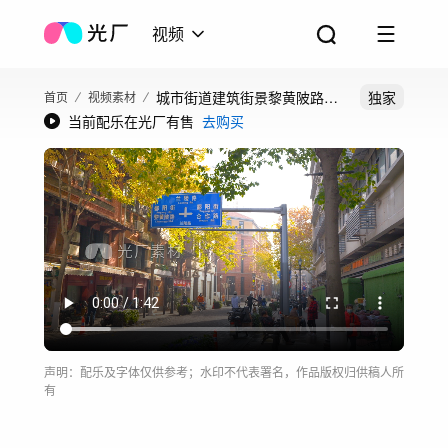
视频
城市街道建筑街景黎黄陂路实
独家
首页
视频素材
当前配乐在光厂有售
去购买
拍
声明：配乐及字体仅供参考；水印不代表署名，作品版权归供稿人所
有