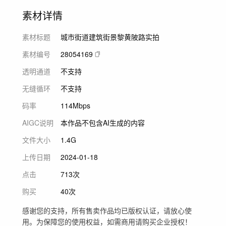
素材详情
素材标题
城市街道建筑街景黎黄陂路实拍
素材编号
28054169
透明通道
不支持
无缝循环
不支持
码率
114Mbps
AIGC说明
本作品不包含AI生成的内容
文件大小
1.4G
上传日期
2024-01-18
点击
713次
购买
40次
感谢您的支持，所有售卖作品均已版权认证，请放心使
用。为保障您的使用权益，如需商用请购买企业授权！