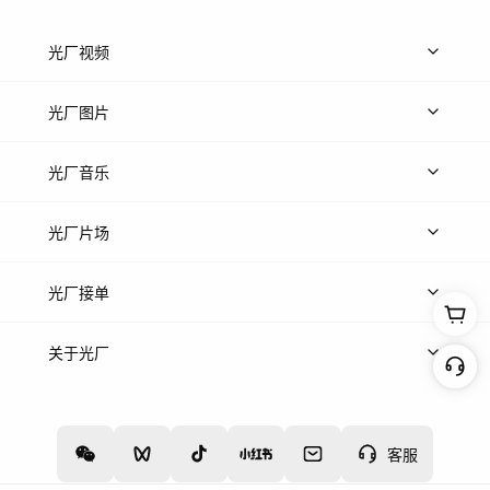
光厂视频
上传视频
精品视频
精选专辑
免费素材
光厂图片
上传图片
精品图片
光厂音乐
热门音乐
免费音效
热门歌单
立即入驻
光厂片场
上传案例
AI找镜头
片场榜单
精选案例
光厂接单
上架服务
热门服务
创作人
关于光厂
关于我们
诚聘英才
帮助中心
权责声明
客服