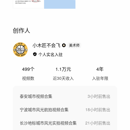
创作人
小木匠不会飞
美术师
个人实名入驻
499
个
1.1万
元
4年
视频数
近30天收入
入驻年限
泰安城市视频合集
3小时前
售出
宁波城市风光航拍视频合集
18小时前
售出
长沙地标城市风光实拍视频合集
21小时前
售出