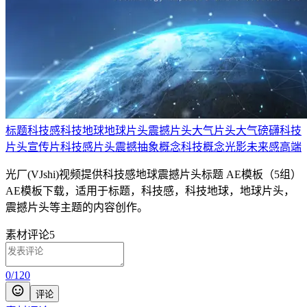
标题
科技感
科技地球
地球片头
震撼片头
大气片头
大气磅礴
科技
片头
宣传片
科技感片头
震撼
抽象概念
科技概念
光影
未来感
高端
光厂(VJshi)视频提供
科技感地球震撼片头标题 AE模板（5组）
AE模板
下载，适用于
标题，科技感，科技地球，地球片头，
震撼片头等主题
的内容创作。
素材评论
5
0
/
120
评论