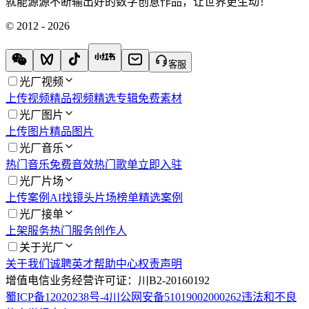
就能源源不断输出好的数字创意作品，让世界更生动！
© 2012 - 2026
客服
光厂视频
上传视频
精品视频
精选专辑
免费素材
光厂图片
上传图片
精品图片
光厂音乐
热门音乐
免费音效
热门歌单
立即入驻
光厂片场
上传案例
AI找镜头
片场榜单
精选案例
光厂接单
上架服务
热门服务
创作人
关于光厂
关于我们
诚聘英才
帮助中心
权责声明
增值电信业务经营许可证：川B2-20160192
蜀ICP备12020238号-4
川公网安备51019002000262
违法和不良