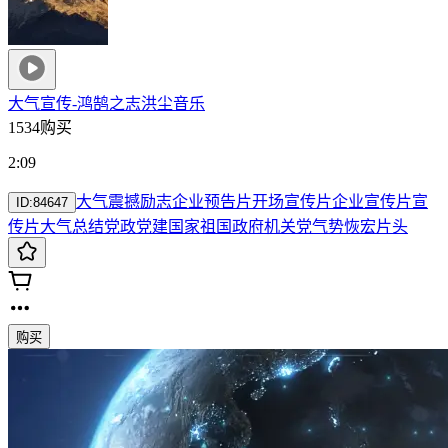
大气宣传-鸿鹄之志
洪尘音乐
1534购买
2:09
大气
震撼
励志
企业
预告片
开场
宣传片
企业宣传片
宣
ID:
84647
传片大气
总结
党政
党建
国家祖国政府机关
党
气势恢宏片头
购买