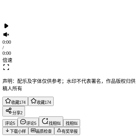
0:00
/
0:00
倍速
声明：配乐及字体仅供参考；水印不代表署名，作品版权归供
稿人所有
收藏
174
收藏
174
分享
2
评论
5
评论
5
找相似
找相似
下载小样
画质检查
有奖举报