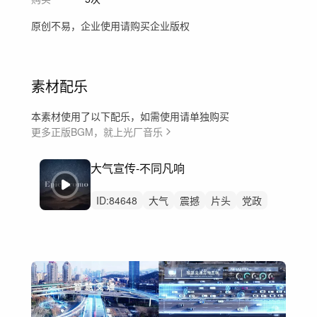
原创不易，企业使用请购买企业版权
素材配乐
本素材使用了以下配乐，如需使用请单独购买
更多正版BGM，就上光厂音乐
大气宣传-不同凡响
ID:
84648
大气
震撼
片头
党政
企业
汽车
科技
发布会
开场
高级感
企业宣传片
党建
发布
高级
宣传片