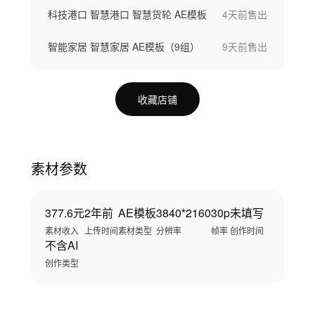
科技港口 智慧港口 智慧货轮 AE模板
4天前
售出
智能家居 智慧家居 AE模板（9组）
9天前
售出
收藏店铺
素材参数
377.6元
2年前
AE模板
3840*2160
30p
未填写
素材收入
上传时间
素材类型
分辨率
帧率
创作时间
不含AI
创作类型