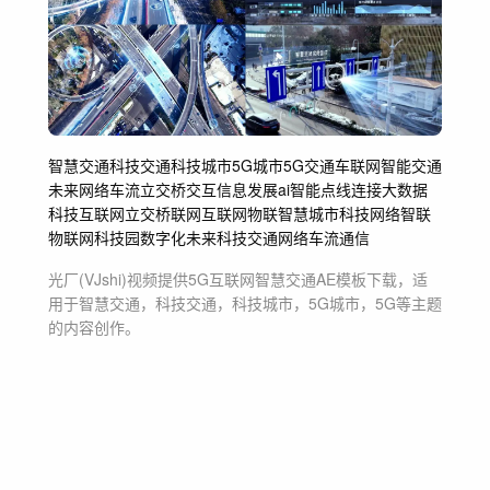
智慧交通
科技交通
科技城市
5G城市
5G
交通
车联网
智能交通
未来网络
车流
立交桥
交互信息
发展
ai智能
点线连接
大数据
科技互联网
立交桥联网
互联网
物联
智慧城市
科技
网络智联
物联网科技园
数字化
未来科技
交通网络
车流通信
光厂(VJshi)视频提供
5G互联网智慧交通
AE模板
下载，适
用于
智慧交通，科技交通，科技城市，5G城市，5G等主题
的内容创作。