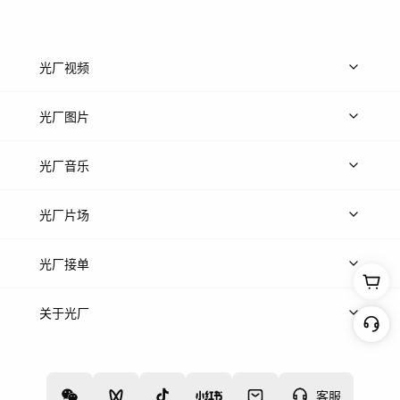
光厂视频
上传视频
精品视频
精选专辑
免费素材
光厂图片
上传图片
精品图片
光厂音乐
热门音乐
免费音效
热门歌单
立即入驻
光厂片场
上传案例
AI找镜头
片场榜单
精选案例
光厂接单
上架服务
热门服务
创作人
关于光厂
关于我们
诚聘英才
帮助中心
权责声明
客服